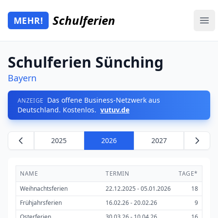
Zum Hauptinhalt springen
Schulferien
MEHR!
Mehr Schulferien
Ope
Schulferien Sünching
Bayern
Das offene Business-Netzwerk aus
ANZEIGE
Deutschland. Kostenlos.
vutuv.de
2025
2026
2027
NAME
TERMIN
TAGE*
Weihnachtsferien
22.12.2025 - 05.01.2026
18
Frühjahrsferien
16.02.26 - 20.02.26
9
Osterferien
30.03.26 - 10.04.26
16