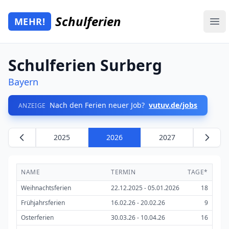
Zum Hauptinhalt springen
Schulferien
MEHR!
Mehr Schulferien
Ope
Schulferien Surberg
Bayern
Nach den Ferien neuer Job?
vutuv.de/jobs
ANZEIGE
2025
2026
2027
NAME
TERMIN
TAGE*
Weihnachtsferien
22.12.2025 - 05.01.2026
18
Frühjahrsferien
16.02.26 - 20.02.26
9
Osterferien
30.03.26 - 10.04.26
16