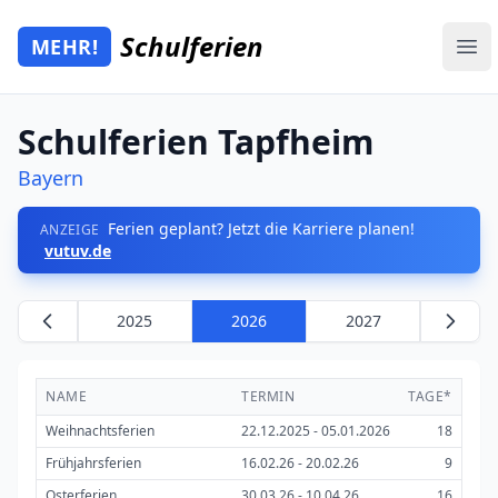
Zum Hauptinhalt springen
Schulferien
MEHR!
Mehr Schulferien
Ope
Schulferien Tapfheim
Bayern
Ferien geplant? Jetzt die Karriere planen!
ANZEIGE
vutuv.de
2025
2026
2027
NAME
TERMIN
TAGE*
Weihnachtsferien
22.12.2025 - 05.01.2026
18
Frühjahrsferien
16.02.26 - 20.02.26
9
Osterferien
30.03.26 - 10.04.26
16