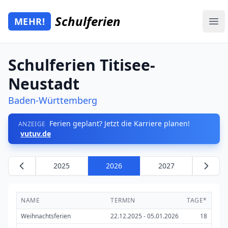
Zum Hauptinhalt springen
Schulferien
MEHR!
Mehr Schulferien
Ope
Schulferien Titisee-
Neustadt
Baden-Württemberg
Ferien geplant? Jetzt die Karriere planen!
ANZEIGE
vutuv.de
2025
2026
2027
NAME
TERMIN
TAGE*
Weihnachtsferien
22.12.2025 - 05.01.2026
18