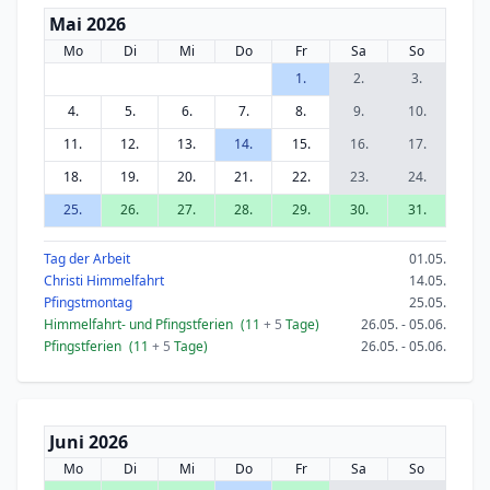
Mai 2026
Mo
Di
Mi
Do
Fr
Sa
So
1.
2.
3.
4.
5.
6.
7.
8.
9.
10.
11.
12.
13.
14.
15.
16.
17.
18.
19.
20.
21.
22.
23.
24.
25.
26.
27.
28.
29.
30.
31.
Tag der Arbeit
01.05.
Christi Himmelfahrt
14.05.
Pfingstmontag
25.05.
Himmelfahrt- und Pfingstferien
(11
+ 5
Tage)
26.05. - 05.06.
Pfingstferien
(11
+ 5
Tage)
26.05. - 05.06.
Juni 2026
Mo
Di
Mi
Do
Fr
Sa
So