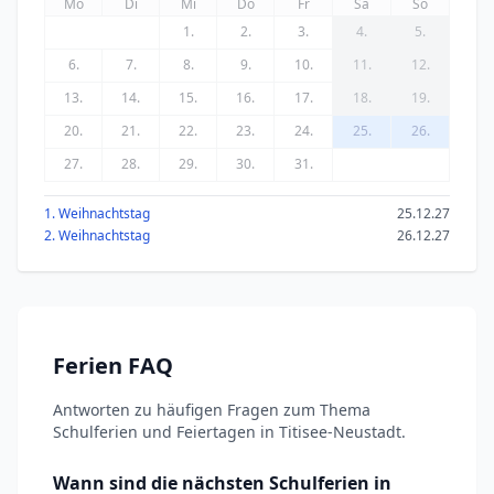
Mo
Di
Mi
Do
Fr
Sa
So
1.
2.
3.
4.
5.
6.
7.
8.
9.
10.
11.
12.
13.
14.
15.
16.
17.
18.
19.
20.
21.
22.
23.
24.
25.
26.
27.
28.
29.
30.
31.
1. Weihnachtstag
25.12.27
2. Weihnachtstag
26.12.27
Ferien FAQ
Antworten zu häufigen Fragen zum Thema
Schulferien und Feiertagen in Titisee-Neustadt.
Wann sind die nächsten Schulferien in