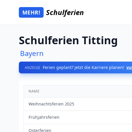
Zum Hauptinhalt springen
Schulferien
MEHR!
Mehr Schulferien
Schulferien Titting
Bayern
Ferien geplant? Jetzt die Karriere planen!
vu
ANZEIGE
NAME
Weihnachtsferien 2025
Frühjahrsferien
Osterferien