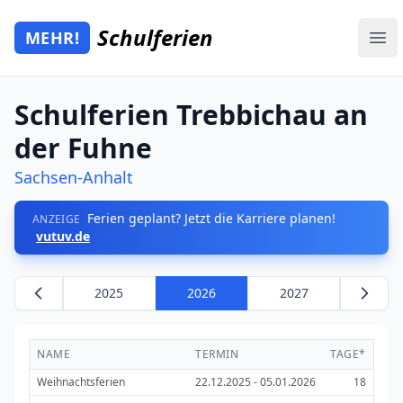
Zum Hauptinhalt springen
Schulferien
MEHR!
Mehr Schulferien
Ope
Schulferien Trebbichau an
der Fuhne
Sachsen-Anhalt
Ferien geplant? Jetzt die Karriere planen!
ANZEIGE
vutuv.de
2025
2026
2027
NAME
TERMIN
TAGE*
Weihnachtsferien
22.12.2025 - 05.01.2026
18