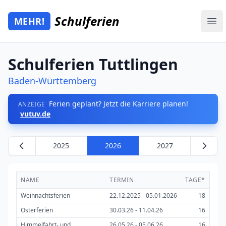
Zum Hauptinhalt springen
Schulferien
MEHR!
Mehr Schulferien
Ope
Schulferien Tuttlingen
Baden-Württemberg
Ferien geplant? Jetzt die Karriere planen!
ANZEIGE
vutuv.de
2025
2026
2027
NAME
TERMIN
TAGE*
Weihnachtsferien
22.12.2025 - 05.01.2026
18
Osterferien
30.03.26 - 11.04.26
16
Himmelfahrt- und
26.05.26 - 05.06.26
16