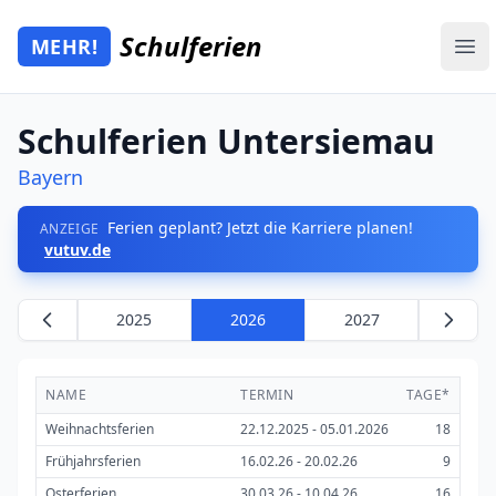
Zum Hauptinhalt springen
Schulferien
MEHR!
Mehr Schulferien
Ope
Schulferien Untersiemau
Bayern
Ferien geplant? Jetzt die Karriere planen!
ANZEIGE
vutuv.de
2025
2026
2027
NAME
TERMIN
TAGE*
Weihnachtsferien
22.12.2025 - 05.01.2026
18
Frühjahrsferien
16.02.26 - 20.02.26
9
Osterferien
30.03.26 - 10.04.26
16