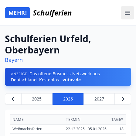
Zum Hauptinhalt springen
Schulferien
MEHR!
Mehr Schulferien
Ope
Schulferien Urfeld,
Oberbayern
Bayern
Das offene Business-Netzwerk aus
ANZEIGE
Deutschland. Kostenlos.
vutuv.de
2025
2026
2027
NAME
TERMIN
TAGE*
Weihnachtsferien
22.12.2025 - 05.01.2026
18