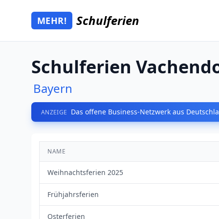
Zum Hauptinhalt springen
Schulferien
MEHR!
Mehr Schulferien
Schulferien Vachendo
Bayern
Das offene Business-Netzwerk aus Deutschla
ANZEIGE
NAME
Weihnachtsferien 2025
Frühjahrsferien
Osterferien