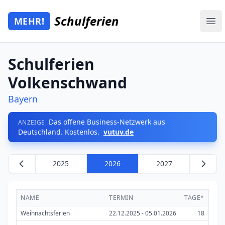
Zum Hauptinhalt springen
Schulferien
MEHR!
Mehr Schulferien
Ope
Schulferien
Volkenschwand
Bayern
Das offene Business-Netzwerk aus
ANZEIGE
Deutschland. Kostenlos.
vutuv.de
2025
2026
2027
NAME
TERMIN
TAGE*
Weihnachtsferien
22.12.2025 - 05.01.2026
18