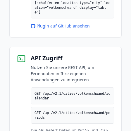
[schulferien location_type="city" loc
ation="volkenschwand" display="tabl
e"]
Plugin auf GitHub ansehen
API Zugriff
Nutzen Sie unsere REST API, um
Feriendaten in Ihre eigenen
Anwendungen zu integrieren.
GET /api/v2.1/cities/volkenschwand/ic
alendar
GET /api/v2.1/cities/volkenschwand/pe
riods
Die API liefert Daten im JSON- und iCal-