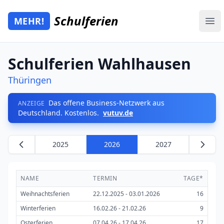
Zum Hauptinhalt springen
Schulferien
MEHR!
Mehr Schulferien
Ope
Schulferien Wahlhausen
Thüringen
Das offene Business-Netzwerk aus
ANZEIGE
Deutschland. Kostenlos.
vutuv.de
2025
2026
2027
NAME
TERMIN
TAGE*
Weihnachtsferien
22.12.2025 - 03.01.2026
16
Winterferien
16.02.26 - 21.02.26
9
Osterferien
07.04.26 - 17.04.26
17