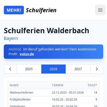
Zum Hauptinhalt springen
Schulferien
MEHR!
Mehr Schulferien
Ope
Schulferien Walderbach
Bayern
Im Beruf gefunden werden? Dein kostenloses
ANZEIGE
Profil:
vutuv.de
2025
2026
2027
NAME
TERMIN
TAGE*
Weihnachtsferien
22.12.2025 - 05.01.2026
18
Frühjahrsferien
16.02.26 - 20.02.26
9
Osterferien
30.03.26 - 10.04.26
16