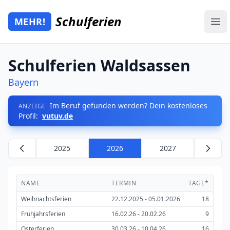
Zum Hauptinhalt springen
Schulferien
MEHR!
Mehr Schulferien
Ope
Schulferien Waldsassen
Bayern
Im Beruf gefunden werden? Dein kostenloses
ANZEIGE
Profil:
vutuv.de
2025
2026
2027
NAME
TERMIN
TAGE*
Weihnachtsferien
22.12.2025 - 05.01.2026
18
Frühjahrsferien
16.02.26 - 20.02.26
9
Osterferien
30.03.26 - 10.04.26
16