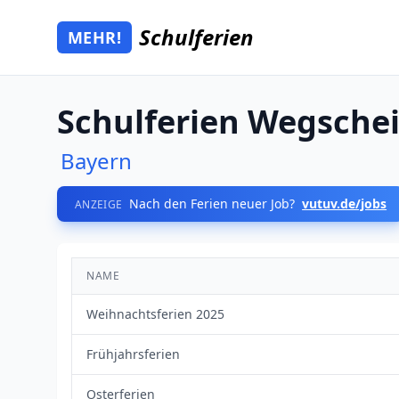
Zum Hauptinhalt springen
Schulferien
MEHR!
Mehr Schulferien
Schulferien Wegsche
Bayern
Nach den Ferien neuer Job?
vutuv.de/jobs
ANZEIGE
NAME
Weihnachtsferien 2025
Frühjahrsferien
Osterferien