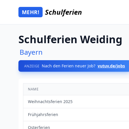
Zum Hauptinhalt springen
Schulferien
MEHR!
Mehr Schulferien
Schulferien Weiding
Bayern
Nach den Ferien neuer Job?
vutuv.de/jobs
ANZEIGE
NAME
Weihnachtsferien 2025
Frühjahrsferien
Osterferien