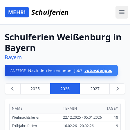
Zum Hauptinhalt springen
Schulferien
MEHR!
Mehr Schulferien
Ope
Schulferien Weißenburg in
Bayern
Bayern
Nach den Ferien neuer Job?
vutuv.de/jobs
ANZEIGE
2025
2026
2027
NAME
TERMIN
TAGE*
Weihnachtsferien
22.12.2025 - 05.01.2026
18
Frühjahrsferien
16.02.26 - 20.02.26
9