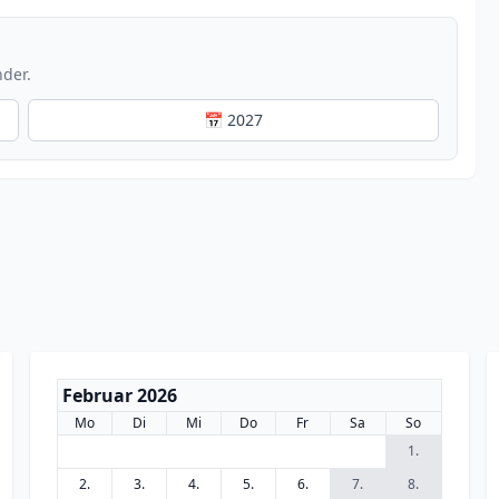
nder.
📅 2027
Februar 2026
Mo
Di
Mi
Do
Fr
Sa
So
1.
2.
3.
4.
5.
6.
7.
8.