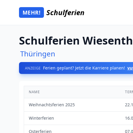
Zum Hauptinhalt springen
Schulferien
MEHR!
Mehr Schulferien
Schulferien Wiesenth
Thüringen
Ferien geplant? Jetzt die Karriere planen!
vu
ANZEIGE
NAME
TER
Weihnachtsferien 2025
22.
Winterferien
16.0
Osterferien
07.0