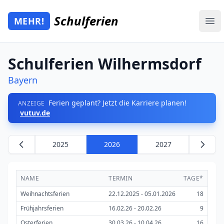
Zum Hauptinhalt springen
Schulferien
MEHR!
Mehr Schulferien
Ope
Schulferien Wilhermsdorf
Bayern
Ferien geplant? Jetzt die Karriere planen!
ANZEIGE
vutuv.de
2025
2026
2027
NAME
TERMIN
TAGE*
Weihnachtsferien
22.12.2025 - 05.01.2026
18
Frühjahrsferien
16.02.26 - 20.02.26
9
Osterferien
30.03.26 - 10.04.26
16