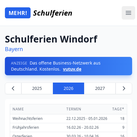
Zum Hauptinhalt springen
Schulferien
MEHR!
Mehr Schulferien
Ope
Schulferien Windorf
Bayern
Das offene Business-Netzwerk aus
ANZEIGE
Deutschland. Kostenlos.
vutuv.de
2025
2026
2027
NAME
TERMIN
TAGE*
Weihnachtsferien
22.12.2025 - 05.01.2026
18
Frühjahrsferien
16.02.26 - 20.02.26
9
Osterferien
30.03.26 - 10.04.26
16