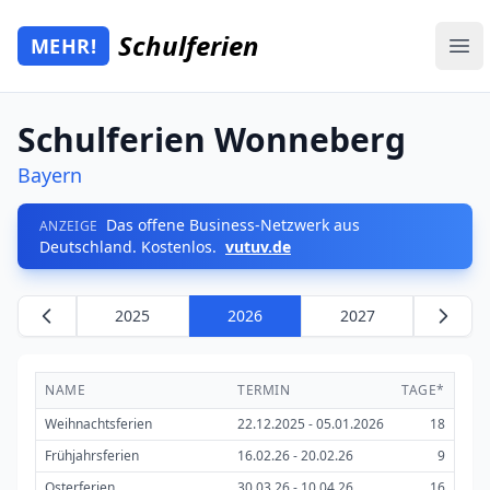
Zum Hauptinhalt springen
Schulferien
MEHR!
Mehr Schulferien
Ope
Schulferien Wonneberg
Bayern
Das offene Business-Netzwerk aus
ANZEIGE
Deutschland. Kostenlos.
vutuv.de
2025
2026
2027
NAME
TERMIN
TAGE*
Weihnachtsferien
22.12.2025 - 05.01.2026
18
Frühjahrsferien
16.02.26 - 20.02.26
9
Osterferien
30.03.26 - 10.04.26
16