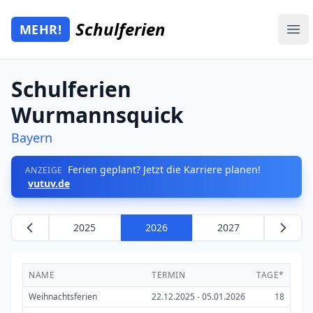
Zum Hauptinhalt springen
Schulferien
MEHR!
Mehr Schulferien
Ope
Schulferien
Wurmannsquick
Bayern
Ferien geplant? Jetzt die Karriere planen!
ANZEIGE
vutuv.de
2025
2026
2027
NAME
TERMIN
TAGE*
Weihnachtsferien
22.12.2025 - 05.01.2026
18