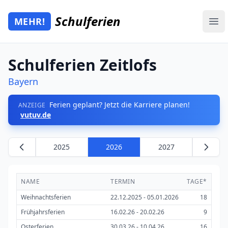
Zum Hauptinhalt springen
Schulferien
MEHR!
Mehr Schulferien
Ope
Schulferien Zeitlofs
Bayern
Ferien geplant? Jetzt die Karriere planen!
ANZEIGE
vutuv.de
2025
2026
2027
NAME
TERMIN
TAGE*
Weihnachtsferien
22.12.2025 - 05.01.2026
18
Frühjahrsferien
16.02.26 - 20.02.26
9
Osterferien
30.03.26 - 10.04.26
16