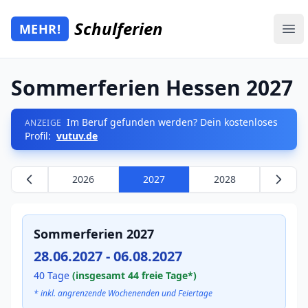
Zum Hauptinhalt springen
Schulferien
MEHR!
Mehr Schulferien
Ope
Sommerferien Hessen 2027
Im Beruf gefunden werden? Dein kostenloses
ANZEIGE
Profil:
vutuv.de
2026
2027
2028
Sommerferien 2027
28.06.2027 - 06.08.2027
40 Tage
(insgesamt 44 freie Tage*)
* inkl. angrenzende Wochenenden und Feiertage