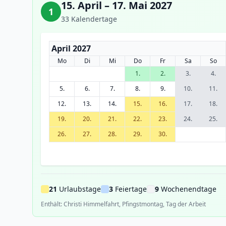
15. April – 17. Mai 2027
1
33 Kalendertage
April 2027
Mo
Di
Mi
Do
Fr
Sa
So
1.
2.
3.
4.
5.
6.
7.
8.
9.
10.
11.
12.
13.
14.
15.
16.
17.
18.
19.
20.
21.
22.
23.
24.
25.
26.
27.
28.
29.
30.
21
Urlaubstage
3
Feiertage
9
Wochenendtage
Enthält: Christi Himmelfahrt, Pfingstmontag, Tag der Arbeit