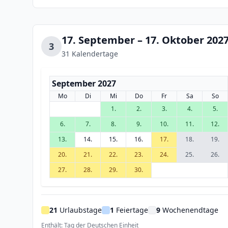
17. September – 17. Oktober 202
3
31 Kalendertage
September 2027
Mo
Di
Mi
Do
Fr
Sa
So
1.
2.
3.
4.
5.
6.
7.
8.
9.
10.
11.
12.
13.
14.
15.
16.
17.
18.
19.
20.
21.
22.
23.
24.
25.
26.
27.
28.
29.
30.
21
Urlaubstage
1
Feiertage
9
Wochenendtage
Enthält: Tag der Deutschen Einheit