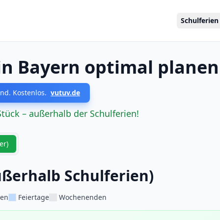
Schulferien
in Bayern optimal planen
nd. Kostenlos.
vutuv.de
Stück – außerhalb der Schulferien!
er)
ßerhalb Schulferien)
ien
Feiertage
Wochenenden