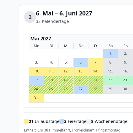
6. Mai – 6. Juni 2027
2
32 Kalendertage
Mai 2027
Mo
Di
Mi
Do
Fr
Sa
So
1.
2.
3.
4.
5.
6.
7.
8.
9.
10.
11.
12.
13.
14.
15.
16.
17.
18.
19.
20.
21.
22.
23.
24.
25.
26.
27.
28.
29.
30.
31.
21
Urlaubstage
3
Feiertage
8
Wochenendtage
Enthält: Christi Himmelfahrt, Fronleichnam, Pfingstmontag