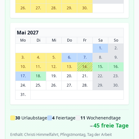
26.
27.
28.
29.
30.
Mai 2027
Mo
Di
Mi
Do
Fr
Sa
So
1.
2.
3.
4.
5.
6.
7.
8.
9.
10.
11.
12.
13.
14.
15.
16.
17.
18.
19.
20.
21.
22.
23.
24.
25.
26.
27.
28.
29.
30.
31.
30
Urlaubstage
4
Feiertage
11
Wochenendtage
45 freie Tage
→
Enthält: Christi Himmelfahrt, Pfingstmontag, Tag der Arbeit