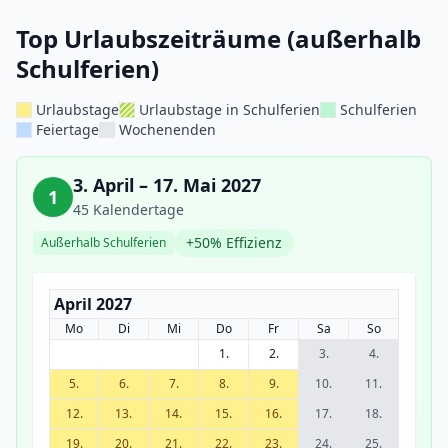
Top Urlaubszeiträume (außerhalb
Schulferien)
Urlaubstage
Urlaubstage in Schulferien
Schulferien
Feiertage
Wochenenden
3. April – 17. Mai 2027
1
45 Kalendertage
+50% Effizienz
Außerhalb Schulferien
April 2027
Mo
Di
Mi
Do
Fr
Sa
So
1.
2.
3.
4.
5.
6.
7.
8.
9.
10.
11.
12.
13.
14.
15.
16.
17.
18.
19.
20.
21.
22.
23.
24.
25.