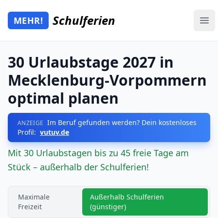
Zum Hauptinhalt springen
Schulferien
MEHR!
Mehr Schulferien
Ope
30 Urlaubstage 2027 in
Mecklenburg-Vorpommern
optimal planen
Im Beruf gefunden werden? Dein kostenloses
ANZEIGE
Profil:
vutuv.de
Mit 30 Urlaubstagen bis zu 45 freie Tage am
Stück – außerhalb der Schulferien!
Maximale
Außerhalb Schulferien
Freizeit
(günstiger)