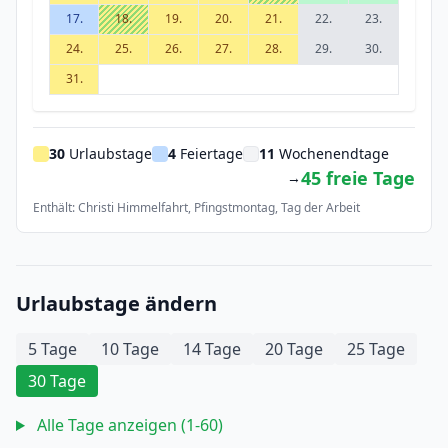
17.
18.
19.
20.
21.
22.
23.
24.
25.
26.
27.
28.
29.
30.
31.
30
Urlaubstage
4
Feiertage
11
Wochenendtage
45 freie Tage
→
Enthält: Christi Himmelfahrt, Pfingstmontag, Tag der Arbeit
Urlaubstage ändern
5 Tage
10 Tage
14 Tage
20 Tage
25 Tage
30 Tage
Alle Tage anzeigen (1-60)