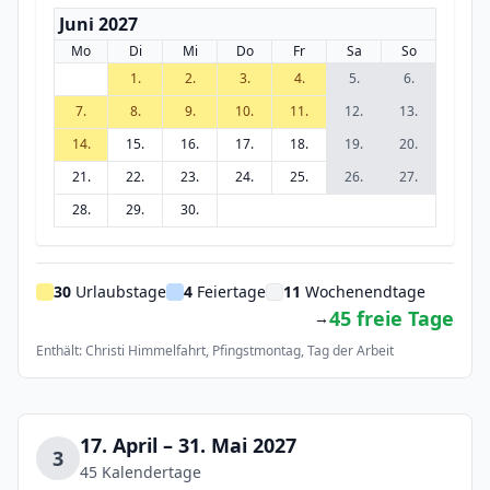
Juni 2027
Mo
Di
Mi
Do
Fr
Sa
So
1.
2.
3.
4.
5.
6.
7.
8.
9.
10.
11.
12.
13.
14.
15.
16.
17.
18.
19.
20.
21.
22.
23.
24.
25.
26.
27.
28.
29.
30.
30
Urlaubstage
4
Feiertage
11
Wochenendtage
45 freie Tage
→
Enthält: Christi Himmelfahrt, Pfingstmontag, Tag der Arbeit
17. April – 31. Mai 2027
3
45 Kalendertage