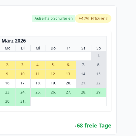
+42% Effizienz
Außerhalb Schulferien
März 2026
Mo
Di
Mi
Do
Fr
Sa
So
1.
2.
3.
4.
5.
6.
7.
8.
9.
10.
11.
12.
13.
14.
15.
16.
17.
18.
19.
20.
21.
22.
23.
24.
25.
26.
27.
28.
29.
30.
31.
68 freie Tage
→