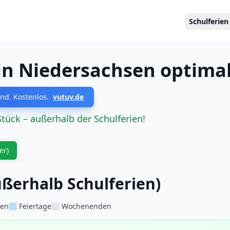
Schulferien
in Niedersachsen optima
nd. Kostenlos.
vutuv.de
Stück – außerhalb der Schulferien!
er)
ßerhalb Schulferien)
ien
Feiertage
Wochenenden