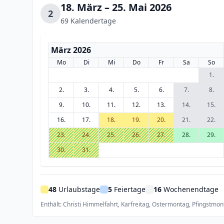
18. März – 25. Mai 2026
2
69 Kalendertage
März 2026
Mo
Di
Mi
Do
Fr
Sa
So
1.
2.
3.
4.
5.
6.
7.
8.
9.
10.
11.
12.
13.
14.
15.
16.
17.
18.
19.
20.
21.
22.
23.
24.
25.
26.
27.
28.
29.
30.
31.
48
Urlaubstage
5
Feiertage
16
Wochenendtage
Enthält: Christi Himmelfahrt, Karfreitag, Ostermontag, Pfingstmon