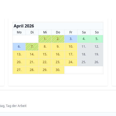
April 2026
Mo
Di
Mi
Do
Fr
Sa
So
1.
2.
3.
4.
5.
6.
7.
8.
9.
10.
11.
12.
13.
14.
15.
16.
17.
18.
19.
20.
21.
22.
23.
24.
25.
26.
27.
28.
29.
30.
tag, Tag der Arbeit