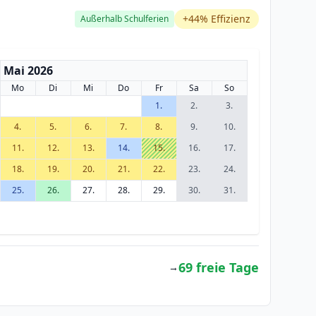
+44% Effizienz
Außerhalb Schulferien
Mai 2026
Mo
Di
Mi
Do
Fr
Sa
So
1.
2.
3.
4.
5.
6.
7.
8.
9.
10.
11.
12.
13.
14.
15.
16.
17.
18.
19.
20.
21.
22.
23.
24.
25.
26.
27.
28.
29.
30.
31.
69 freie Tage
→