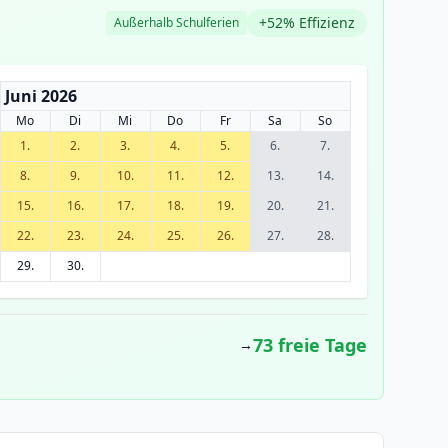
+52% Effizienz
Außerhalb Schulferien
Juni 2026
Mo
Di
Mi
Do
Fr
Sa
So
1.
2.
3.
4.
5.
6.
7.
8.
9.
10.
11.
12.
13.
14.
15.
16.
17.
18.
19.
20.
21.
22.
23.
24.
25.
26.
27.
28.
29.
30.
73 freie Tage
→