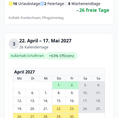
16
Urlaubstage
2
Feiertage
8
Wochenendtage
26 freie Tage
→
Enthält: Fronleichnam, Pfingstmontag
22. April – 17. Mai 2027
3
26 Kalendertage
+63% Effizienz
Außerhalb Schulferien
April 2027
Mo
Di
Mi
Do
Fr
Sa
So
1.
2.
3.
4.
5.
6.
7.
8.
9.
10.
11.
12.
13.
14.
15.
16.
17.
18.
19.
20.
21.
22.
23.
24.
25.
26.
27.
28.
29.
30.