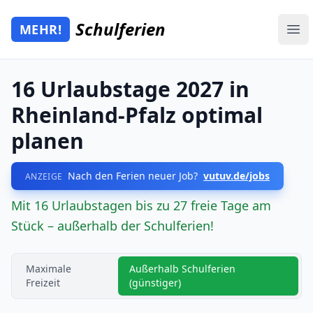
Zum Hauptinhalt springen
Schulferien
MEHR!
Mehr Schulferien
Ope
16 Urlaubstage 2027 in
Rheinland-Pfalz optimal
planen
Nach den Ferien neuer Job?
vutuv.de/jobs
ANZEIGE
Mit 16 Urlaubstagen bis zu 27 freie Tage am
Stück – außerhalb der Schulferien!
Maximale
Außerhalb Schulferien
Freizeit
(günstiger)