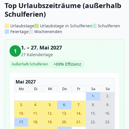
Top Urlaubszeiträume (außerhalb
Schulferien)
Urlaubstage
Urlaubstage in Schulferien
Schulferien
Feiertage
Wochenenden
1. – 27. Mai 2027
1
27 Kalendertage
+69% Effizienz
Außerhalb Schulferien
Mai 2027
Mo
Di
Mi
Do
Fr
Sa
So
1.
2.
3.
4.
5.
6.
7.
8.
9.
10.
11.
12.
13.
14.
15.
16.
17.
18.
19.
20.
21.
22.
23.