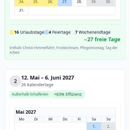
24.
25.
26.
27.
28.
29.
30.
31.
16
Urlaubstage
4
Feiertage
7
Wochenendtage
27 freie Tage
→
Enthält: Christi Himmelfahrt, Fronleichnam, Pfingstmontag, Tag der
Arbeit
12. Mai – 6. Juni 2027
2
26 Kalendertage
+63% Effizienz
Außerhalb Schulferien
Mai 2027
Mo
Di
Mi
Do
Fr
Sa
So
1.
2.