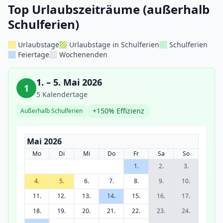
Top Urlaubszeiträume (außerhalb
Schulferien)
Urlaubstage
Urlaubstage in Schulferien
Schulferien
Feiertage
Wochenenden
1. – 5. Mai 2026
1
5 Kalendertage
+150% Effizienz
Außerhalb Schulferien
Mai 2026
Mo
Di
Mi
Do
Fr
Sa
So
1.
2.
3.
4.
5.
6.
7.
8.
9.
10.
11.
12.
13.
14.
15.
16.
17.
18.
19.
20.
21.
22.
23.
24.