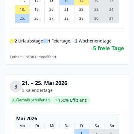
11.
12.
13.
14.
15.
16.
17.
18.
19.
20.
21.
22.
23.
24.
25.
26.
27.
28.
29.
30.
31.
2
Urlaubstage
1
Feiertage
2
Wochenendtage
5 freie Tage
→
Enthält: Christi Himmelfahrt
21. – 25. Mai 2026
3
5 Kalendertage
+150% Effizienz
Außerhalb Schulferien
Mai 2026
Mo
Di
Mi
Do
Fr
Sa
So
1.
2.
3.