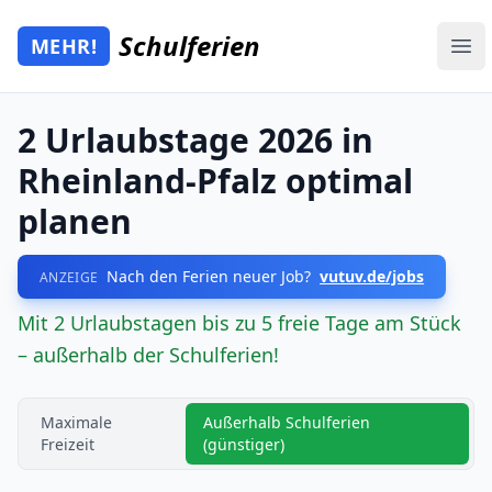
Zum Hauptinhalt springen
Schulferien
MEHR!
Mehr Schulferien
Ope
2 Urlaubstage 2026 in
Rheinland-Pfalz optimal
planen
Nach den Ferien neuer Job?
vutuv.de/jobs
ANZEIGE
Mit 2 Urlaubstagen bis zu 5 freie Tage am Stück
– außerhalb der Schulferien!
Maximale
Außerhalb Schulferien
Freizeit
(günstiger)