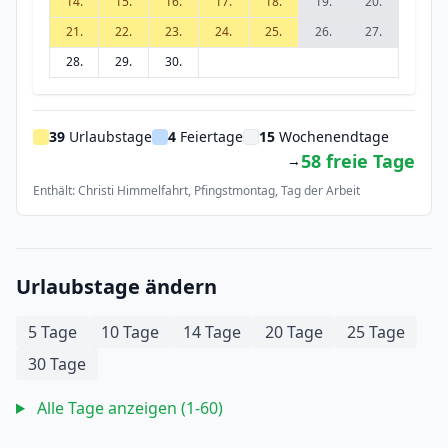
14.
15.
16.
17.
18.
19.
20.
21.
22.
23.
24.
25.
26.
27.
28.
29.
30.
39
Urlaubstage
4
Feiertage
15
Wochenendtage
58 freie Tage
→
Enthält: Christi Himmelfahrt, Pfingstmontag, Tag der Arbeit
Urlaubstage ändern
5 Tage
10 Tage
14 Tage
20 Tage
25 Tage
30 Tage
Alle Tage anzeigen (1-60)