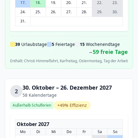
17.
18.
19.
20.
21.
22.
23.
24.
25.
26.
27.
28.
29.
30.
31.
39
Urlaubstage
5
Feiertage
15
Wochenendtage
59 freie Tage
→
Enthält: Christi Himmelfahrt, Karfreitag, Ostermontag, Tag der Arbeit
30. Oktober – 26. Dezember 2027
2
58 Kalendertage
+49% Effizienz
Außerhalb Schulferien
Oktober 2027
Mo
Di
Mi
Do
Fr
Sa
So