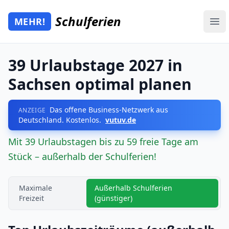
Zum Hauptinhalt springen
Schulferien
MEHR!
Mehr Schulferien
Ope
39 Urlaubstage 2027 in
Sachsen optimal planen
Das offene Business-Netzwerk aus
ANZEIGE
Deutschland. Kostenlos.
vutuv.de
Mit 39 Urlaubstagen bis zu 59 freie Tage am
Stück – außerhalb der Schulferien!
Maximale
Außerhalb Schulferien
Freizeit
(günstiger)