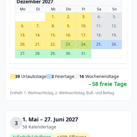
Dezember 2027
Mo
Di
Mi
Do
Fr
Sa
So
1.
2.
3.
4.
5.
6.
7.
8.
9.
10.
11.
12.
13.
14.
15.
16.
17.
18.
19.
20.
21.
22.
23.
24.
25.
26.
27.
28.
29.
30.
31.
39
Urlaubstage
3
Feiertage
16
Wochenendtage
58 freie Tage
→
Enthält: 1. Weihnachtstag, 2. Weihnachtstag, Buß- und Bettag
1. Mai – 27. Juni 2027
3
58 Kalendertage
+49% Effizienz
Außerhalb Schulferien