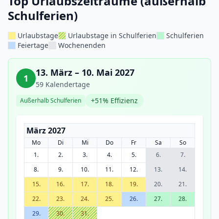
Top Urlaubszeiträume (außerhalb
Schulferien)
Urlaubstage
Urlaubstage in Schulferien
Schulferien
Feiertage
Wochenenden
13. März – 10. Mai 2027
1
59 Kalendertage
+51% Effizienz
Außerhalb Schulferien
März 2027
Mo
Di
Mi
Do
Fr
Sa
So
1.
2.
3.
4.
5.
6.
7.
8.
9.
10.
11.
12.
13.
14.
15.
16.
17.
18.
19.
20.
21.
22.
23.
24.
25.
26.
27.
28.
29.
30.
31.