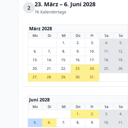
23. März – 6. Juni 2028
2
76 Kalendertage
März 2028
Mo
Di
Mi
Do
Fr
Sa
So
1.
2.
3.
4.
5.
6.
7.
8.
9.
10.
11.
12.
13.
14.
15.
16.
17.
18.
19.
20.
21.
22.
23.
24.
25.
26.
27.
28.
29.
30.
31.
Juni 2028
Mo
Di
Mi
Do
Fr
Sa
So
1.
2.
3.
4.
5.
6.
7.
8.
9.
10.
11.