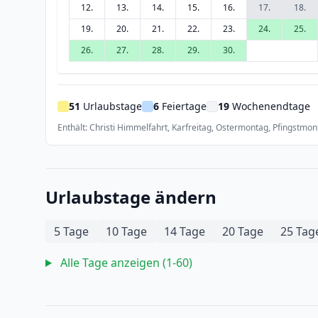
12.
13.
14.
15.
16.
17.
18.
19.
20.
21.
22.
23.
24.
25.
26.
27.
28.
29.
30.
51
Urlaubstage
6
Feiertage
19
Wochenendtage
Enthält: Christi Himmelfahrt, Karfreitag, Ostermontag, Pfingstmon
Urlaubstage ändern
5 Tage
10 Tage
14 Tage
20 Tage
25 Tag
Alle Tage anzeigen (1-60)