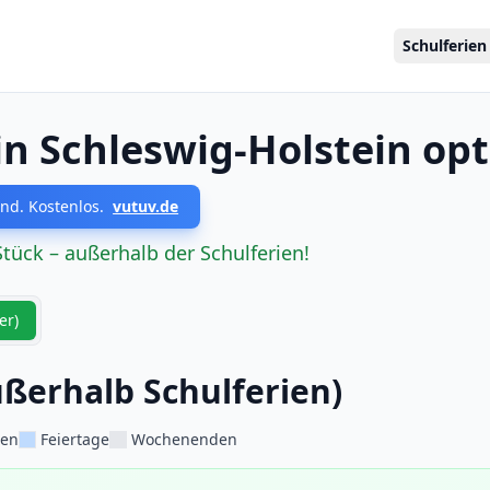
Schulferien
in Schleswig-Holstein op
nd. Kostenlos.
vutuv.de
Stück – außerhalb der Schulferien!
er)
ßerhalb Schulferien)
ien
Feiertage
Wochenenden