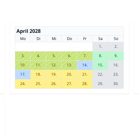
April 2028
Mo
Di
Mi
Do
Fr
Sa
So
1.
2.
3.
4.
5.
6.
7.
8.
9.
10.
11.
12.
13.
14.
15.
16.
17.
18.
19.
20.
21.
22.
23.
24.
25.
26.
27.
28.
29.
30.