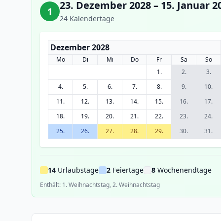
23. Dezember 2028 – 15. Januar 2
1
24 Kalendertage
Dezember 2028
Mo
Di
Mi
Do
Fr
Sa
So
1.
2.
3.
4.
5.
6.
7.
8.
9.
10.
11.
12.
13.
14.
15.
16.
17.
18.
19.
20.
21.
22.
23.
24.
25.
26.
27.
28.
29.
30.
31.
14
Urlaubstage
2
Feiertage
8
Wochenendtage
Enthält: 1. Weihnachtstag, 2. Weihnachtstag