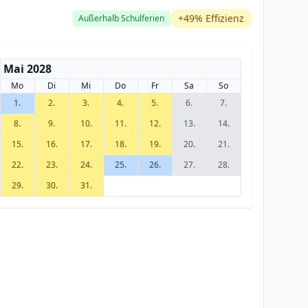
+49% Effizienz
Außerhalb Schulferien
Mai 2028
Mo
Di
Mi
Do
Fr
Sa
So
1.
2.
3.
4.
5.
6.
7.
8.
9.
10.
11.
12.
13.
14.
15.
16.
17.
18.
19.
20.
21.
22.
23.
24.
25.
26.
27.
28.
29.
30.
31.