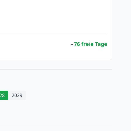
76 freie Tage
→
28
2029