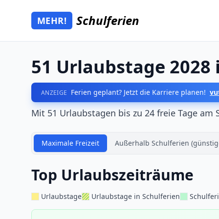
Zum Hauptinhalt springen
Schulferien
MEHR!
Mehr Schulferien
51 Urlaubstage 2028
Ferien geplant? Jetzt die Karriere planen!
vu
ANZEIGE
Mit 51 Urlaubstagen bis zu 24 freie Tage am 
Maximale Freizeit
Außerhalb Schulferien (günstig
Top Urlaubszeiträume
Urlaubstage
Urlaubstage in Schulferien
Schulfer