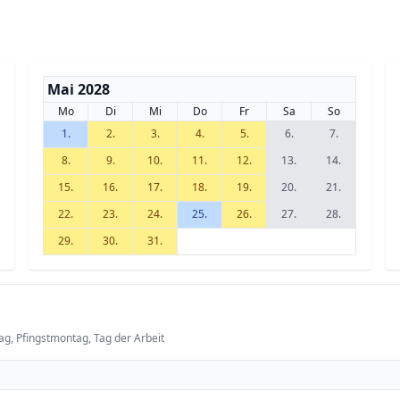
Mai 2028
Mo
Di
Mi
Do
Fr
Sa
So
1.
2.
3.
4.
5.
6.
7.
8.
9.
10.
11.
12.
13.
14.
15.
16.
17.
18.
19.
20.
21.
22.
23.
24.
25.
26.
27.
28.
29.
30.
31.
ag, Pfingstmontag, Tag der Arbeit