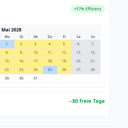
+57% Effizienz
Mai 2028
Mo
Di
Mi
Do
Fr
Sa
So
1.
2.
3.
4.
5.
6.
7.
8.
9.
10.
11.
12.
13.
14.
15.
16.
17.
18.
19.
20.
21.
22.
23.
24.
25.
26.
27.
28.
29.
30.
31.
80 freie Tage
→