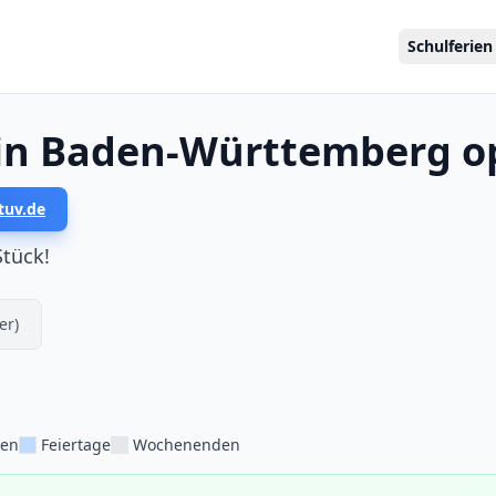
Schulferien
 in Baden-Württemberg o
tuv.de
Stück!
er)
ien
Feiertage
Wochenenden