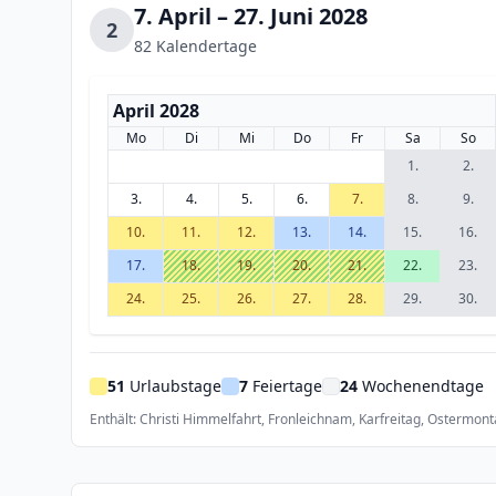
7. April – 27. Juni 2028
2
82 Kalendertage
April 2028
Mo
Di
Mi
Do
Fr
Sa
So
1.
2.
3.
4.
5.
6.
7.
8.
9.
10.
11.
12.
13.
14.
15.
16.
17.
18.
19.
20.
21.
22.
23.
24.
25.
26.
27.
28.
29.
30.
51
Urlaubstage
7
Feiertage
24
Wochenendtage
Enthält: Christi Himmelfahrt, Fronleichnam, Karfreitag, Ostermont