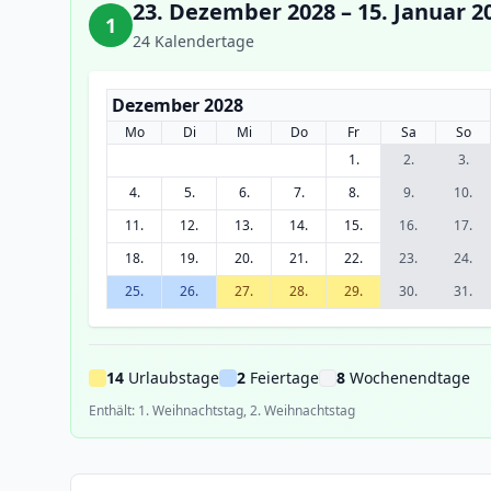
23. Dezember 2028 – 15. Januar 2
1
24 Kalendertage
Dezember 2028
Mo
Di
Mi
Do
Fr
Sa
So
1.
2.
3.
4.
5.
6.
7.
8.
9.
10.
11.
12.
13.
14.
15.
16.
17.
18.
19.
20.
21.
22.
23.
24.
25.
26.
27.
28.
29.
30.
31.
14
Urlaubstage
2
Feiertage
8
Wochenendtage
Enthält: 1. Weihnachtstag, 2. Weihnachtstag