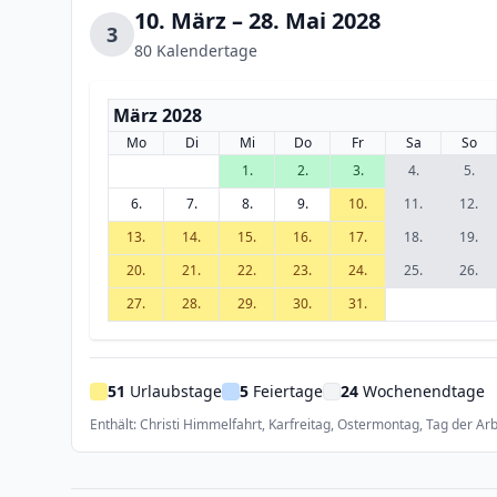
10. März – 28. Mai 2028
3
80 Kalendertage
März 2028
Mo
Di
Mi
Do
Fr
Sa
So
1.
2.
3.
4.
5.
6.
7.
8.
9.
10.
11.
12.
13.
14.
15.
16.
17.
18.
19.
20.
21.
22.
23.
24.
25.
26.
27.
28.
29.
30.
31.
51
Urlaubstage
5
Feiertage
24
Wochenendtage
Enthält: Christi Himmelfahrt, Karfreitag, Ostermontag, Tag der Arb