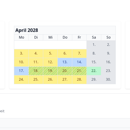
April 2028
Mo
Di
Mi
Do
Fr
Sa
So
1.
2.
3.
4.
5.
6.
7.
8.
9.
10.
11.
12.
13.
14.
15.
16.
17.
18.
19.
20.
21.
22.
23.
24.
25.
26.
27.
28.
29.
30.
eit