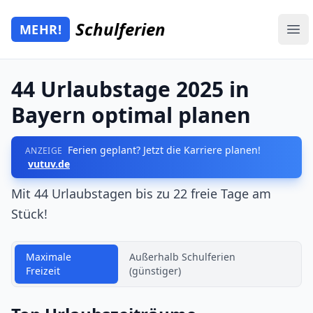
Zum Hauptinhalt springen
Schulferien
MEHR!
Mehr Schulferien
Ope
44 Urlaubstage 2025 in
Bayern optimal planen
Ferien geplant? Jetzt die Karriere planen!
ANZEIGE
vutuv.de
Mit 44 Urlaubstagen bis zu 22 freie Tage am
Stück!
Maximale
Außerhalb Schulferien
Freizeit
(günstiger)