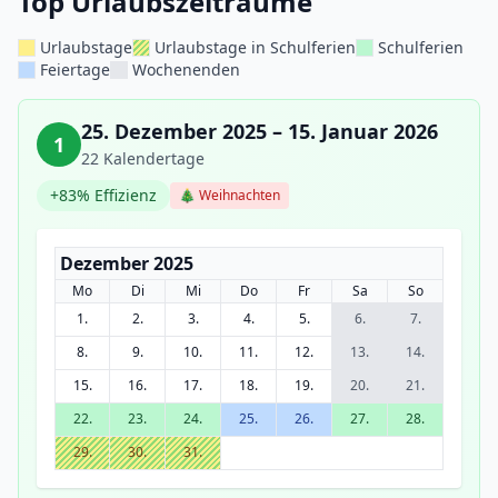
Top Urlaubszeiträume
Urlaubstage
Urlaubstage in Schulferien
Schulferien
Feiertage
Wochenenden
25. Dezember 2025 – 15. Januar 2026
1
22 Kalendertage
+83% Effizienz
🎄 Weihnachten
Dezember 2025
Mo
Di
Mi
Do
Fr
Sa
So
1.
2.
3.
4.
5.
6.
7.
8.
9.
10.
11.
12.
13.
14.
15.
16.
17.
18.
19.
20.
21.
22.
23.
24.
25.
26.
27.
28.
29.
30.
31.