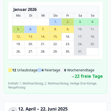
Januar 2026
Mo
Di
Mi
Do
Fr
Sa
So
1.
2.
3.
4.
5.
6.
7.
8.
9.
10.
11.
12.
13.
14.
15.
16.
17.
18.
19.
20.
21.
22.
23.
24.
25.
26.
27.
28.
29.
30.
31.
12
Urlaubstage
4
Feiertage
6
Wochenendtage
22 freie Tage
→
Enthält: 1. Weihnachtstag, 2. Weihnachtstag, Heilige Drei Könige,
Neujahrstag
12. April – 22. Juni 2025