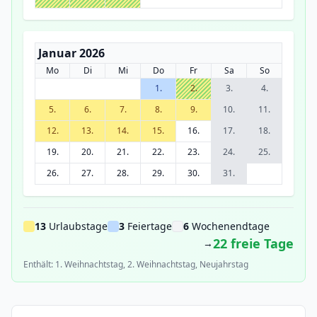
Januar 2026
Mo
Di
Mi
Do
Fr
Sa
So
1.
2.
3.
4.
5.
6.
7.
8.
9.
10.
11.
12.
13.
14.
15.
16.
17.
18.
19.
20.
21.
22.
23.
24.
25.
26.
27.
28.
29.
30.
31.
13
Urlaubstage
3
Feiertage
6
Wochenendtage
22 freie Tage
→
Enthält: 1. Weihnachtstag, 2. Weihnachtstag, Neujahrstag