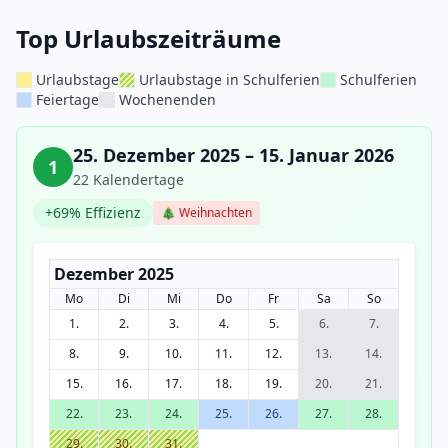
Top Urlaubszeiträume
Urlaubstage
Urlaubstage in Schulferien
Schulferien
Feiertage
Wochenenden
25. Dezember 2025 – 15. Januar 2026
1
22 Kalendertage
+69% Effizienz
🎄 Weihnachten
Dezember 2025
Mo
Di
Mi
Do
Fr
Sa
So
1.
2.
3.
4.
5.
6.
7.
8.
9.
10.
11.
12.
13.
14.
15.
16.
17.
18.
19.
20.
21.
22.
23.
24.
25.
26.
27.
28.
29.
30.
31.