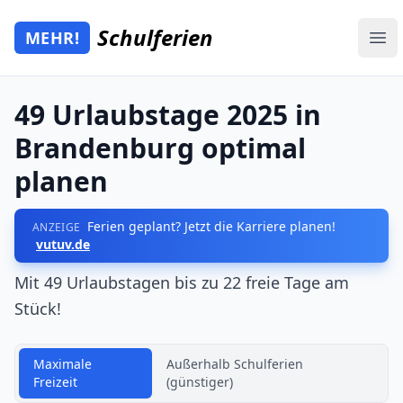
Zum Hauptinhalt springen
Schulferien
MEHR!
Mehr Schulferien
Ope
49 Urlaubstage 2025 in
Brandenburg optimal
planen
Ferien geplant? Jetzt die Karriere planen!
ANZEIGE
vutuv.de
Mit 49 Urlaubstagen bis zu 22 freie Tage am
Stück!
Maximale
Außerhalb Schulferien
Freizeit
(günstiger)