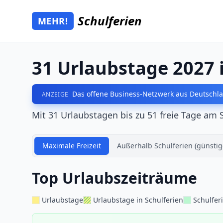
Zum Hauptinhalt springen
Schulferien
MEHR!
Mehr Schulferien
31 Urlaubstage 2027 
Das offene Business-Netzwerk aus Deutschla
ANZEIGE
Mit 31 Urlaubstagen bis zu 51 freie Tage am 
Maximale Freizeit
Außerhalb Schulferien (günstig
Top Urlaubszeiträume
Urlaubstage
Urlaubstage in Schulferien
Schulfer