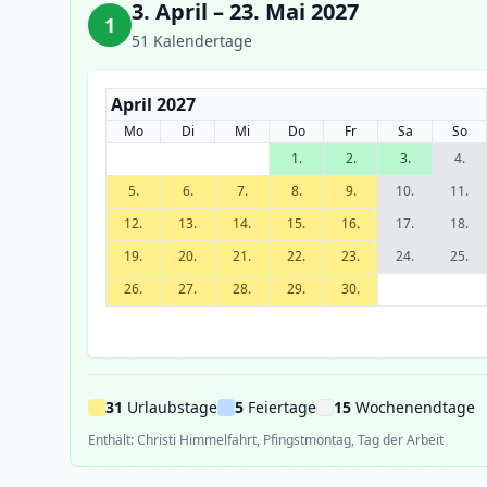
3. April – 23. Mai 2027
1
51 Kalendertage
April 2027
Mo
Di
Mi
Do
Fr
Sa
So
1.
2.
3.
4.
5.
6.
7.
8.
9.
10.
11.
12.
13.
14.
15.
16.
17.
18.
19.
20.
21.
22.
23.
24.
25.
26.
27.
28.
29.
30.
31
Urlaubstage
5
Feiertage
15
Wochenendtage
Enthält: Christi Himmelfahrt, Pfingstmontag, Tag der Arbeit