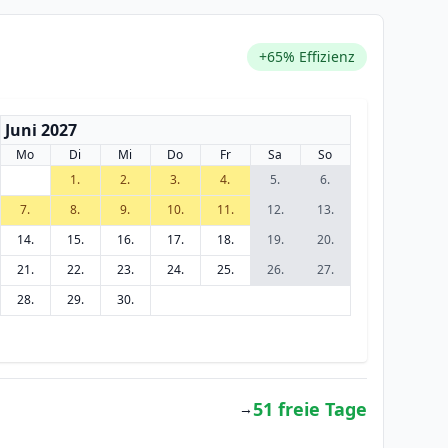
+65% Effizienz
Juni 2027
Mo
Di
Mi
Do
Fr
Sa
So
1.
2.
3.
4.
5.
6.
7.
8.
9.
10.
11.
12.
13.
14.
15.
16.
17.
18.
19.
20.
21.
22.
23.
24.
25.
26.
27.
28.
29.
30.
51 freie Tage
→