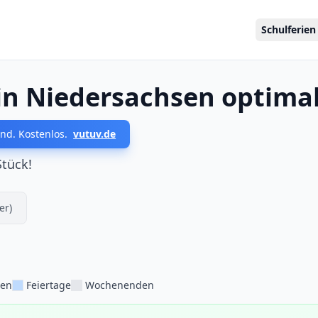
Schulferien
in Niedersachsen optima
nd. Kostenlos.
vutuv.de
Stück!
er)
ien
Feiertage
Wochenenden