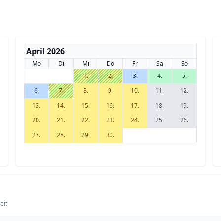
April 2026
Mo
Di
Mi
Do
Fr
Sa
So
1.
2.
3.
4.
5.
6.
7.
8.
9.
10.
11.
12.
13.
14.
15.
16.
17.
18.
19.
20.
21.
22.
23.
24.
25.
26.
27.
28.
29.
30.
eit