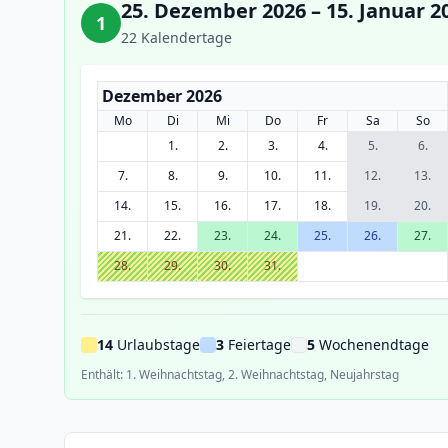
25. Dezember 2026 – 15. Januar 2
1
22 Kalendertage
Dezember 2026
Mo
Di
Mi
Do
Fr
Sa
So
1.
2.
3.
4.
5.
6.
7.
8.
9.
10.
11.
12.
13.
14.
15.
16.
17.
18.
19.
20.
21.
22.
23.
24.
25.
26.
27.
28.
29.
30.
31.
14
Urlaubstage
3
Feiertage
5
Wochenendtage
Enthält: 1. Weihnachtstag, 2. Weihnachtstag, Neujahrstag