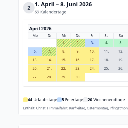
1. April – 8. Juni 2026
2
69 Kalendertage
April 2026
Mo
Di
Mi
Do
Fr
Sa
So
1.
2.
3.
4.
5.
6.
7.
8.
9.
10.
11.
12.
13.
14.
15.
16.
17.
18.
19.
20.
21.
22.
23.
24.
25.
26.
27.
28.
29.
30.
44
Urlaubstage
5
Feiertage
20
Wochenendtage
Enthält: Christi Himmelfahrt, Karfreitag, Ostermontag, Pfingstmon