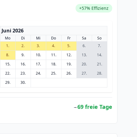
+57% Effizienz
Juni 2026
Mo
Di
Mi
Do
Fr
Sa
So
1.
2.
3.
4.
5.
6.
7.
8.
9.
10.
11.
12.
13.
14.
15.
16.
17.
18.
19.
20.
21.
22.
23.
24.
25.
26.
27.
28.
29.
30.
69 freie Tage
→