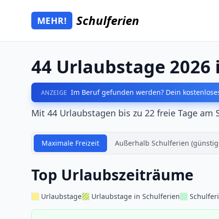
Zum Hauptinhalt springen
Schulferien
MEHR!
Mehr Schulferien
44 Urlaubstage 2026 
Im Beruf gefunden werden? Dein kostenloses
ANZEIGE
Mit 44 Urlaubstagen bis zu 22 freie Tage am 
Maximale Freizeit
Außerhalb Schulferien (günstig
Top Urlaubszeiträume
Urlaubstage
Urlaubstage in Schulferien
Schulfer