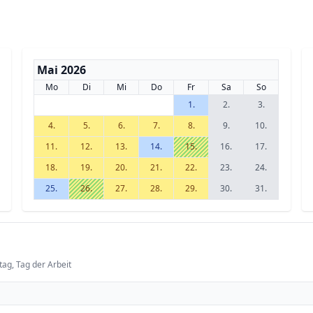
Mai 2026
Mo
Di
Mi
Do
Fr
Sa
So
1.
2.
3.
4.
5.
6.
7.
8.
9.
10.
11.
12.
13.
14.
15.
16.
17.
18.
19.
20.
21.
22.
23.
24.
25.
26.
27.
28.
29.
30.
31.
tag, Tag der Arbeit