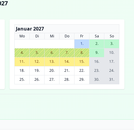
027
Januar 2027
Mo
Di
Mi
Do
Fr
Sa
So
1.
2.
3.
4.
5.
6.
7.
8.
9.
10.
11.
12.
13.
14.
15.
16.
17.
18.
19.
20.
21.
22.
23.
24.
25.
26.
27.
28.
29.
30.
31.