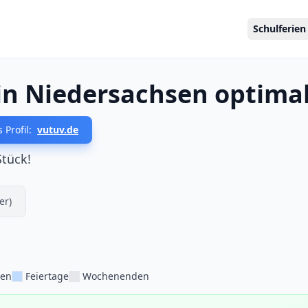
Schulferien
in Niedersachsen optima
 Profil:
vutuv.de
Stück!
er)
ien
Feiertage
Wochenenden