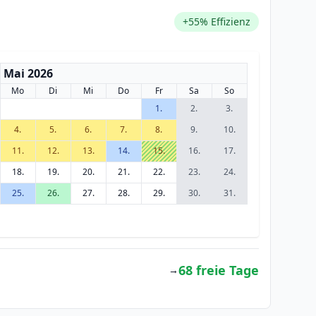
+55% Effizienz
Mai 2026
Mo
Di
Mi
Do
Fr
Sa
So
1.
2.
3.
4.
5.
6.
7.
8.
9.
10.
11.
12.
13.
14.
15.
16.
17.
18.
19.
20.
21.
22.
23.
24.
25.
26.
27.
28.
29.
30.
31.
68 freie Tage
→