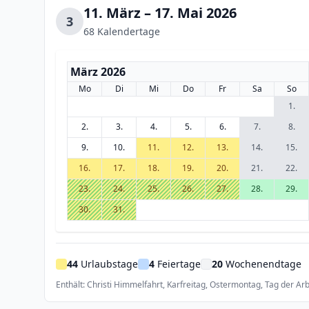
11. März – 17. Mai 2026
3
68 Kalendertage
März 2026
Mo
Di
Mi
Do
Fr
Sa
So
1.
2.
3.
4.
5.
6.
7.
8.
9.
10.
11.
12.
13.
14.
15.
16.
17.
18.
19.
20.
21.
22.
23.
24.
25.
26.
27.
28.
29.
30.
31.
44
Urlaubstage
4
Feiertage
20
Wochenendtage
Enthält: Christi Himmelfahrt, Karfreitag, Ostermontag, Tag der Arb