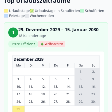
Top Urlaubszeiträume
Urlaubstage
Urlaubstage in Schulferien
Schulferien
Feiertage
Wochenenden
29. Dezember 2029 – 15. Januar 2030
1
18 Kalendertage
+50% Effizienz
🎄 Weihnachten
Dezember 2029
Mo
Di
Mi
Do
Fr
Sa
So
1.
2.
3.
4.
5.
6.
7.
8.
9.
10.
11.
12.
13.
14.
15.
16.
17.
18.
19.
20.
21.
22.
23.
24.
25.
26.
27.
28.
29.
30.
31.