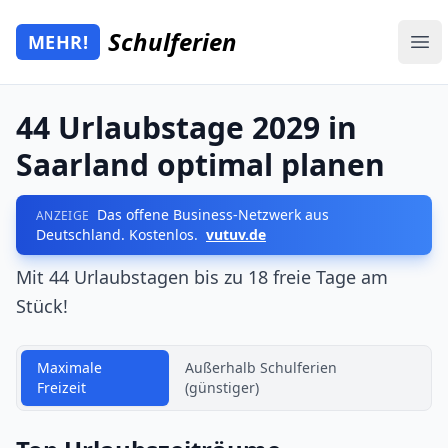
Zum Hauptinhalt springen
Schulferien
MEHR!
Mehr Schulferien
Ope
44 Urlaubstage 2029 in
Saarland optimal planen
Das offene Business-Netzwerk aus
ANZEIGE
Deutschland. Kostenlos.
vutuv.de
Mit 44 Urlaubstagen bis zu 18 freie Tage am
Stück!
Maximale
Außerhalb Schulferien
Freizeit
(günstiger)