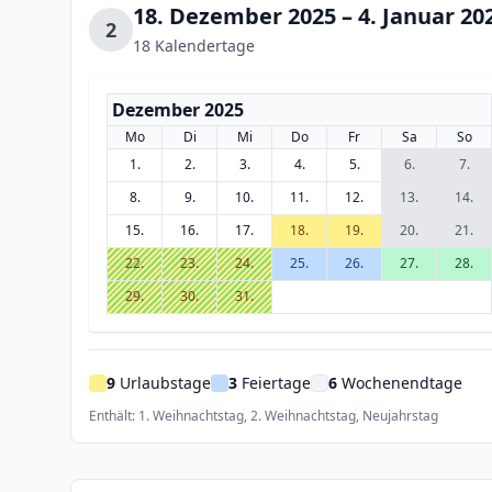
18. Dezember 2025 – 4. Januar 20
2
18 Kalendertage
Dezember 2025
Mo
Di
Mi
Do
Fr
Sa
So
1.
2.
3.
4.
5.
6.
7.
8.
9.
10.
11.
12.
13.
14.
15.
16.
17.
18.
19.
20.
21.
22.
23.
24.
25.
26.
27.
28.
29.
30.
31.
9
Urlaubstage
3
Feiertage
6
Wochenendtage
Enthält: 1. Weihnachtstag, 2. Weihnachtstag, Neujahrstag