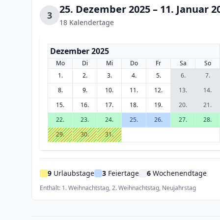
25. Dezember 2025 – 11. Januar 2
3
18 Kalendertage
Dezember 2025
Mo
Di
Mi
Do
Fr
Sa
So
1.
2.
3.
4.
5.
6.
7.
8.
9.
10.
11.
12.
13.
14.
15.
16.
17.
18.
19.
20.
21.
22.
23.
24.
25.
26.
27.
28.
29.
30.
31.
9
Urlaubstage
3
Feiertage
6
Wochenendtage
Enthält: 1. Weihnachtstag, 2. Weihnachtstag, Neujahrstag