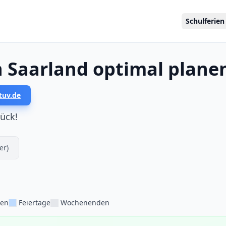
Schulferien
n Saarland optimal plane
tuv.de
tück!
er)
ien
Feiertage
Wochenenden