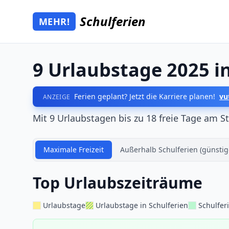
Zum Hauptinhalt springen
Schulferien
MEHR!
Mehr Schulferien
9 Urlaubstage 2025 i
Ferien geplant? Jetzt die Karriere planen!
vu
ANZEIGE
Mit 9 Urlaubstagen bis zu 18 freie Tage am S
Maximale Freizeit
Außerhalb Schulferien (günstig
Top Urlaubszeiträume
Urlaubstage
Urlaubstage in Schulferien
Schulfer