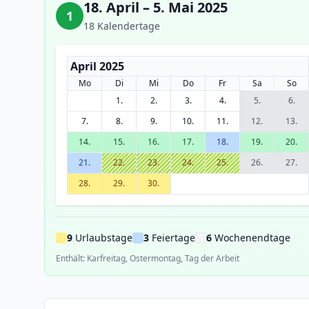
18. April – 5. Mai 2025
1
18 Kalendertage
April 2025
Mo
Di
Mi
Do
Fr
Sa
So
1.
2.
3.
4.
5.
6.
7.
8.
9.
10.
11.
12.
13.
14.
15.
16.
17.
18.
19.
20.
21.
22.
23.
24.
25.
26.
27.
28.
29.
30.
9
Urlaubstage
3
Feiertage
6
Wochenendtage
Enthält: Karfreitag, Ostermontag, Tag der Arbeit