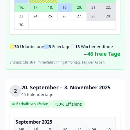
16.
17.
18.
19.
20.
21.
22.
23.
24.
25.
26.
27.
28.
29.
30.
30
Urlaubstage
3
Feiertage
13
Wochenendtage
46 freie Tage
→
Enthält: Christi Himmelfahrt, Pfingstmontag, Tag der Arbeit
20. September – 3. November 2025
2
45 Kalendertage
+50% Effizienz
Außerhalb Schulferien
September 2025
Mo
Di
Mi
Do
Fr
Sa
So