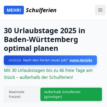
Zum Hauptinhalt springen
Schulferien
MEHR!
Mehr Schulferien
Ope
30 Urlaubstage 2025 in
Baden-Württemberg
optimal planen
Nach den Ferien neuer Job?
vutuv.de/jobs
ANZEIGE
Mit 30 Urlaubstagen bis zu 46 freie Tage am
Stück – außerhalb der Schulferien!
Maximale
Außerhalb Schulferien
Freizeit
(günstiger)