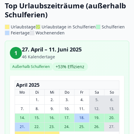
Top Urlaubszeiträume (außerhalb
Schulferien)
Urlaubstage
Urlaubstage in Schulferien
Schulferien
Feiertage
Wochenenden
27. April – 11. Juni 2025
1
46 Kalendertage
+53% Effizienz
Außerhalb Schulferien
April 2025
Mo
Di
Mi
Do
Fr
Sa
So
1.
2.
3.
4.
5.
6.
7.
8.
9.
10.
11.
12.
13.
14.
15.
16.
17.
18.
19.
20.
21.
22.
23.
24.
25.
26.
27.