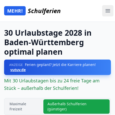
Zum Hauptinhalt springen
Schulferien
MEHR!
Mehr Schulferien
Ope
30 Urlaubstage 2028 in
Baden-Württemberg
optimal planen
Ferien geplant? Jetzt die Karriere planen!
ANZEIGE
vutuv.de
Mit 30 Urlaubstagen bis zu 24 freie Tage am
Stück – außerhalb der Schulferien!
Maximale
Außerhalb Schulferien
Freizeit
(günstiger)