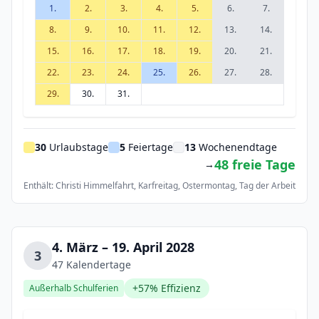
1.
2.
3.
4.
5.
6.
7.
8.
9.
10.
11.
12.
13.
14.
15.
16.
17.
18.
19.
20.
21.
22.
23.
24.
25.
26.
27.
28.
29.
30.
31.
30
Urlaubstage
5
Feiertage
13
Wochenendtage
48 freie Tage
→
Enthält: Christi Himmelfahrt, Karfreitag, Ostermontag, Tag der Arbeit
4. März – 19. April 2028
3
47 Kalendertage
+57% Effizienz
Außerhalb Schulferien