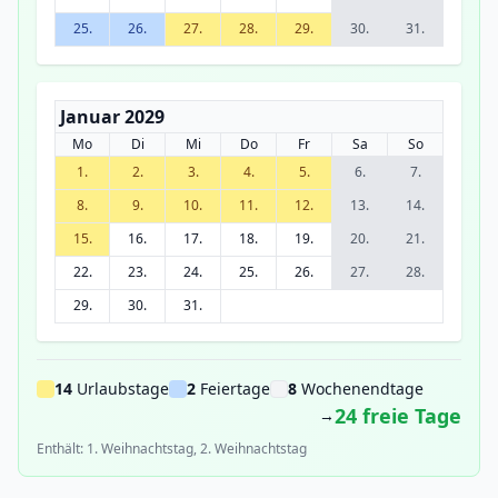
25.
26.
27.
28.
29.
30.
31.
Januar 2029
Mo
Di
Mi
Do
Fr
Sa
So
1.
2.
3.
4.
5.
6.
7.
8.
9.
10.
11.
12.
13.
14.
15.
16.
17.
18.
19.
20.
21.
22.
23.
24.
25.
26.
27.
28.
29.
30.
31.
14
Urlaubstage
2
Feiertage
8
Wochenendtage
24 freie Tage
→
Enthält: 1. Weihnachtstag, 2. Weihnachtstag