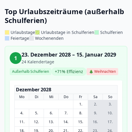
Top Urlaubszeiträume (außerhalb
Schulferien)
Urlaubstage
Urlaubstage in Schulferien
Schulferien
Feiertage
Wochenenden
23. Dezember 2028 – 15. Januar 2029
1
24 Kalendertage
+71% Effizienz
Außerhalb Schulferien
🎄 Weihnachten
Dezember 2028
Mo
Di
Mi
Do
Fr
Sa
So
1.
2.
3.
4.
5.
6.
7.
8.
9.
10.
11.
12.
13.
14.
15.
16.
17.
18.
19.
20.
21.
22.
23.
24.