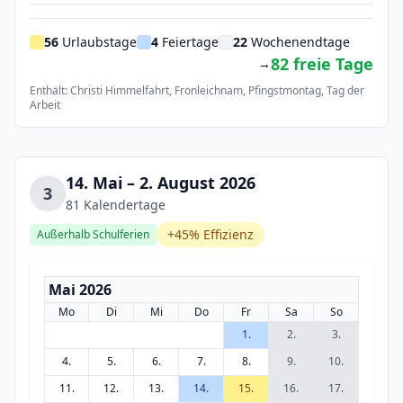
56
Urlaubstage
4
Feiertage
22
Wochenendtage
82 freie Tage
→
Enthält: Christi Himmelfahrt, Fronleichnam, Pfingstmontag, Tag der
Arbeit
14. Mai – 2. August 2026
3
81 Kalendertage
+45% Effizienz
Außerhalb Schulferien
Mai 2026
Mo
Di
Mi
Do
Fr
Sa
So
1.
2.
3.
4.
5.
6.
7.
8.
9.
10.
11.
12.
13.
14.
15.
16.
17.