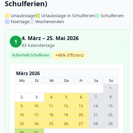
Schulferien)
Urlaubstage
Urlaubstage in Schulferien
Schulferien
Feiertage
Wochenenden
4. März – 25. Mai 2026
1
83 Kalendertage
+48% Effizienz
Außerhalb Schulferien
März 2026
Mo
Di
Mi
Do
Fr
Sa
So
1.
2.
3.
4.
5.
6.
7.
8.
9.
10.
11.
12.
13.
14.
15.
16.
17.
18.
19.
20.
21.
22.
23.
24.
25.
26.
27.
28.
29.
30.
31.