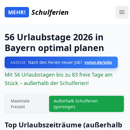
Zum Hauptinhalt springen
Schulferien
MEHR!
Mehr Schulferien
Ope
56 Urlaubstage 2026 in
Bayern optimal planen
Nach den Ferien neuer Job?
vutuv.de/jobs
ANZEIGE
Mit 56 Urlaubstagen bis zu 83 freie Tage am
Stück – außerhalb der Schulferien!
Maximale
Außerhalb Schulferien
Freizeit
(günstiger)
Top Urlaubszeiträume (außerhalb