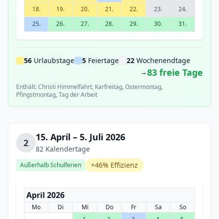
18.
19.
20.
21.
22.
23.
24.
25.
26.
27.
28.
29.
30.
31.
56
Urlaubstage
5
Feiertage
22
Wochenendtage
83 freie Tage
→
Enthält: Christi Himmelfahrt, Karfreitag, Ostermontag,
Pfingstmontag, Tag der Arbeit
15. April – 5. Juli 2026
2
82 Kalendertage
+46% Effizienz
Außerhalb Schulferien
April 2026
Mo
Di
Mi
Do
Fr
Sa
So