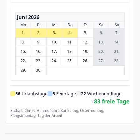
Juni 2026
Mo
Di
Mi
Do
Fr
Sa
So
1.
2.
3.
4.
5.
6.
7.
8.
9.
10.
11.
12.
13.
14.
15.
16.
17.
18.
19.
20.
21.
22.
23.
24.
25.
26.
27.
28.
29.
30.
56
Urlaubstage
5
Feiertage
22
Wochenendtage
83 freie Tage
→
Enthält: Christi Himmelfahrt, Karfreitag, Ostermontag,
Pfingstmontag, Tag der Arbeit