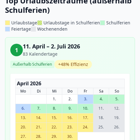
Top Urlaubszeiträume (außerhalb
Schulferien)
Urlaubstage
Urlaubstage in Schulferien
Schulferien
Feiertage
Wochenenden
11. April – 2. Juli 2026
1
83 Kalendertage
+48% Effizienz
Außerhalb Schulferien
April 2026
Mo
Di
Mi
Do
Fr
Sa
So
1.
2.
3.
4.
5.
6.
7.
8.
9.
10.
11.
12.
13.
14.
15.
16.
17.
18.
19.
20.
21.
22.
23.
24.
25.
26.
27.
28.
29.
30.