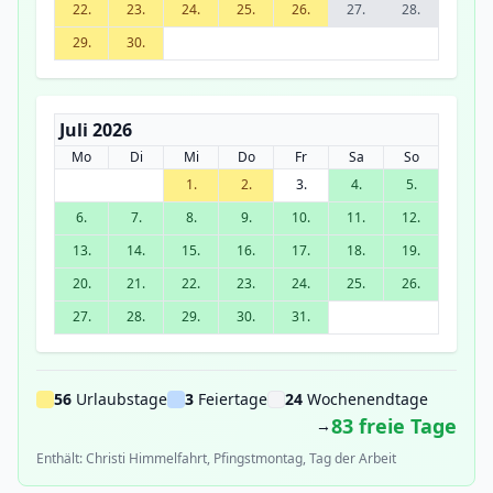
22.
23.
24.
25.
26.
27.
28.
29.
30.
Juli 2026
Mo
Di
Mi
Do
Fr
Sa
So
1.
2.
3.
4.
5.
6.
7.
8.
9.
10.
11.
12.
13.
14.
15.
16.
17.
18.
19.
20.
21.
22.
23.
24.
25.
26.
27.
28.
29.
30.
31.
56
Urlaubstage
3
Feiertage
24
Wochenendtage
83 freie Tage
→
Enthält: Christi Himmelfahrt, Pfingstmontag, Tag der Arbeit