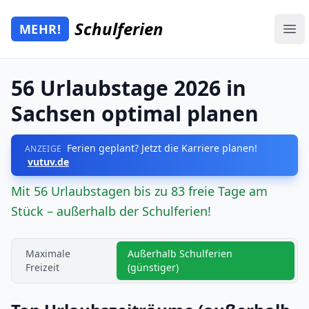
Zum Hauptinhalt springen
Schulferien
MEHR!
Mehr Schulferien
Ope
56 Urlaubstage 2026 in
Sachsen optimal planen
Ferien geplant? Jetzt die Karriere planen!
ANZEIGE
vutuv.de
Mit 56 Urlaubstagen bis zu 83 freie Tage am
Stück – außerhalb der Schulferien!
Maximale
Außerhalb Schulferien
Freizeit
(günstiger)