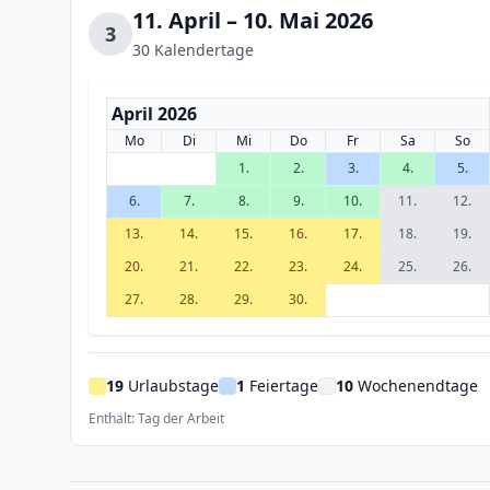
11. April – 10. Mai 2026
3
30 Kalendertage
April 2026
Mo
Di
Mi
Do
Fr
Sa
So
1.
2.
3.
4.
5.
6.
7.
8.
9.
10.
11.
12.
13.
14.
15.
16.
17.
18.
19.
20.
21.
22.
23.
24.
25.
26.
27.
28.
29.
30.
19
Urlaubstage
1
Feiertage
10
Wochenendtage
Enthält: Tag der Arbeit