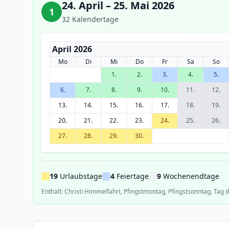
24. April – 25. Mai 2026
1
32 Kalendertage
April 2026
Mo
Di
Mi
Do
Fr
Sa
So
1.
2.
3.
4.
5.
6.
7.
8.
9.
10.
11.
12.
13.
14.
15.
16.
17.
18.
19.
20.
21.
22.
23.
24.
25.
26.
27.
28.
29.
30.
19
Urlaubstage
4
Feiertage
9
Wochenendtage
Enthält: Christi Himmelfahrt, Pfingstmontag, Pfingstsonntag, Tag d