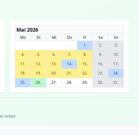
Mai 2026
Mo
Di
Mi
Do
Fr
Sa
So
1.
2.
3.
4.
5.
6.
7.
8.
9.
10.
11.
12.
13.
14.
15.
16.
17.
18.
19.
20.
21.
22.
23.
24.
25.
26.
27.
28.
29.
30.
31.
er Arbeit