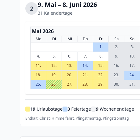
9. Mai – 8. Juni 2026
2
31 Kalendertage
Mai 2026
Mo
Di
Mi
Do
Fr
Sa
So
1.
2.
3.
4.
5.
6.
7.
8.
9.
10.
11.
12.
13.
14.
15.
16.
17.
18.
19.
20.
21.
22.
23.
24.
25.
26.
27.
28.
29.
30.
31.
19
Urlaubstage
3
Feiertage
9
Wochenendtage
Enthält: Christi Himmelfahrt, Pfingstmontag, Pfingstsonntag