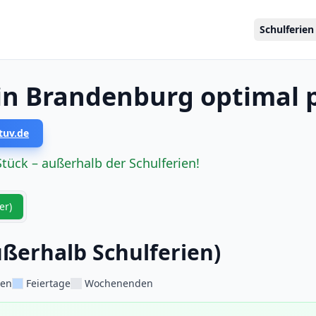
Schulferien
 in Brandenburg optimal 
tuv.de
Stück – außerhalb der Schulferien!
er)
ßerhalb Schulferien)
ien
Feiertage
Wochenenden