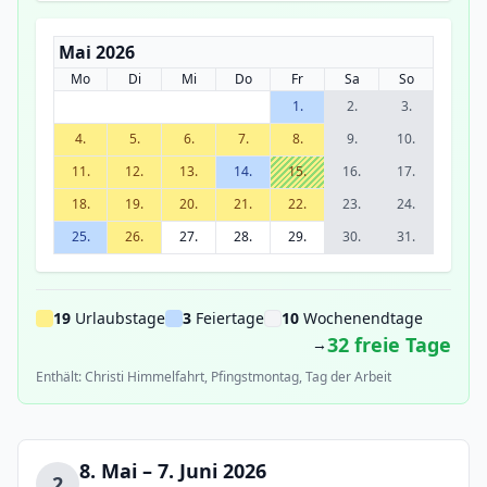
Mai 2026
Mo
Di
Mi
Do
Fr
Sa
So
1.
2.
3.
4.
5.
6.
7.
8.
9.
10.
11.
12.
13.
14.
15.
16.
17.
18.
19.
20.
21.
22.
23.
24.
25.
26.
27.
28.
29.
30.
31.
19
Urlaubstage
3
Feiertage
10
Wochenendtage
32 freie Tage
→
Enthält: Christi Himmelfahrt, Pfingstmontag, Tag der Arbeit
8. Mai – 7. Juni 2026
2