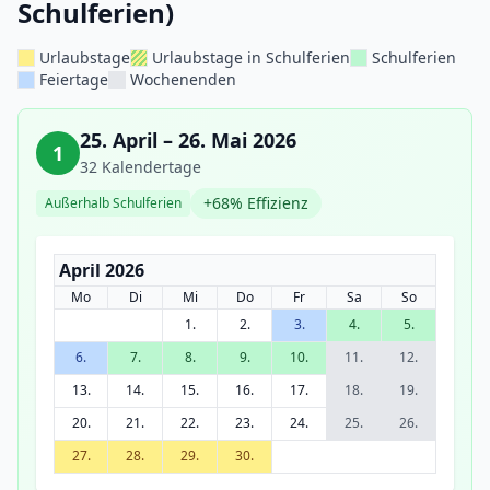
Schulferien)
Urlaubstage
Urlaubstage in Schulferien
Schulferien
Feiertage
Wochenenden
25. April – 26. Mai 2026
1
32 Kalendertage
+68% Effizienz
Außerhalb Schulferien
April 2026
Mo
Di
Mi
Do
Fr
Sa
So
1.
2.
3.
4.
5.
6.
7.
8.
9.
10.
11.
12.
13.
14.
15.
16.
17.
18.
19.
20.
21.
22.
23.
24.
25.
26.
27.
28.
29.
30.