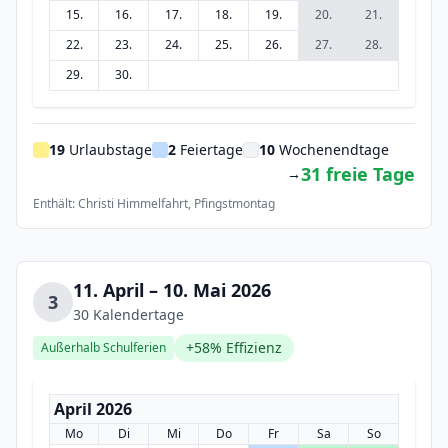
15.
16.
17.
18.
19.
20.
21.
22.
23.
24.
25.
26.
27.
28.
29.
30.
19
Urlaubstage
2
Feiertage
10
Wochenendtage
31 freie Tage
→
Enthält: Christi Himmelfahrt, Pfingstmontag
11. April – 10. Mai 2026
3
30 Kalendertage
+58% Effizienz
Außerhalb Schulferien
April 2026
Mo
Di
Mi
Do
Fr
Sa
So