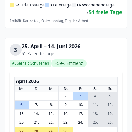
32
Urlaubstage
3
Feiertage
16
Wochenendtage
51 freie Tage
→
Enthält: Karfreitag, Ostermontag, Tag der Arbeit
25. April – 14. Juni 2026
3
51 Kalendertage
+59% Effizienz
Außerhalb Schulferien
April 2026
Mo
Di
Mi
Do
Fr
Sa
So
1.
2.
3.
4.
5.
6.
7.
8.
9.
10.
11.
12.
13.
14.
15.
16.
17.
18.
19.
20.
21.
22.
23.
24.
25.
26.
27.
28.
29.
30.