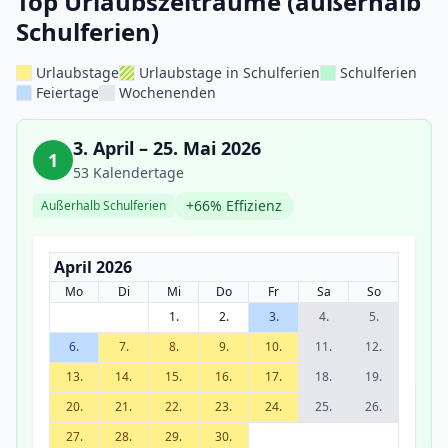
Top Urlaubszeiträume (außerhalb
Schulferien)
Urlaubstage
Urlaubstage in Schulferien
Schulferien
Feiertage
Wochenenden
3. April – 25. Mai 2026
1
53 Kalendertage
+66% Effizienz
Außerhalb Schulferien
April 2026
Mo
Di
Mi
Do
Fr
Sa
So
1.
2.
3.
4.
5.
6.
7.
8.
9.
10.
11.
12.
13.
14.
15.
16.
17.
18.
19.
20.
21.
22.
23.
24.
25.
26.
27.
28.
29.
30.