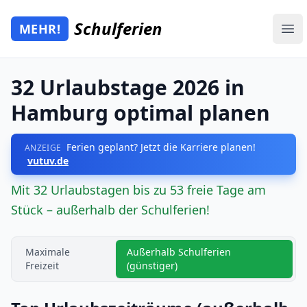
Zum Hauptinhalt springen
Schulferien
MEHR!
Mehr Schulferien
Ope
32 Urlaubstage 2026 in
Hamburg optimal planen
Ferien geplant? Jetzt die Karriere planen!
ANZEIGE
vutuv.de
Mit 32 Urlaubstagen bis zu 53 freie Tage am
Stück – außerhalb der Schulferien!
Maximale
Außerhalb Schulferien
Freizeit
(günstiger)