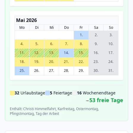
Mai 2026
Mo
Di
Mi
Do
Fr
Sa
So
1.
2.
3.
4.
5.
6.
7.
8.
9.
10.
11.
12.
13.
14.
15.
16.
17.
18.
19.
20.
21.
22.
23.
24.
25.
26.
27.
28.
29.
30.
31.
32
Urlaubstage
5
Feiertage
16
Wochenendtage
53 freie Tage
→
Enthält: Christi Himmelfahrt, Karfreitag, Ostermontag,
Pfingstmontag, Tag der Arbeit