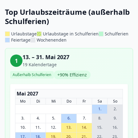
Top Urlaubszeiträume (außerhalb
Schulferien)
Urlaubstage
Urlaubstage in Schulferien
Schulferien
Feiertage
Wochenenden
13. – 31. Mai 2027
1
19 Kalendertage
+90% Effizienz
Außerhalb Schulferien
Mai 2027
Mo
Di
Mi
Do
Fr
Sa
So
1.
2.
3.
4.
5.
6.
7.
8.
9.
10.
11.
12.
13.
14.
15.
16.
17.
18.
19.
20.
21.
22.
23.