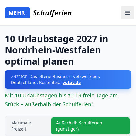
Zum Hauptinhalt springen
Schulferien
MEHR!
Mehr Schulferien
Ope
10 Urlaubstage 2027 in
Nordrhein-Westfalen
optimal planen
Das offene Business-Netzwerk aus
ANZEIGE
Deutschland. Kostenlos.
vutuv.de
Mit 10 Urlaubstagen bis zu 19 freie Tage am
Stück – außerhalb der Schulferien!
Maximale
Außerhalb Schulferien
Freizeit
(günstiger)