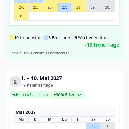
24.
25.
26.
27.
28.
29.
30.
31.
10
Urlaubstage
3
Feiertage
6
Wochenendtage
19 freie Tage
→
Enthält: Fronleichnam, Pfingstmontag
1. – 19. Mai 2027
2
19 Kalendertage
+90% Effizienz
Außerhalb Schulferien
Mai 2027
Mo
Di
Mi
Do
Fr
Sa
So
1.
2.