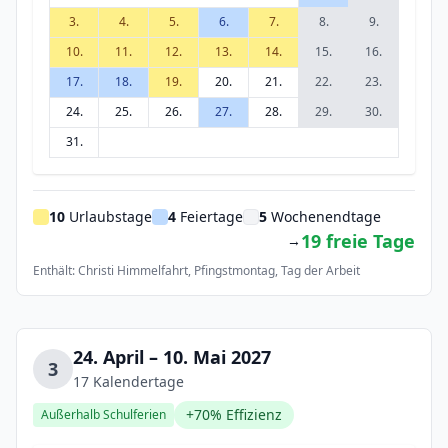
3.
4.
5.
6.
7.
8.
9.
10.
11.
12.
13.
14.
15.
16.
17.
18.
19.
20.
21.
22.
23.
24.
25.
26.
27.
28.
29.
30.
31.
10
Urlaubstage
4
Feiertage
5
Wochenendtage
19 freie Tage
→
Enthält: Christi Himmelfahrt, Pfingstmontag, Tag der Arbeit
24. April – 10. Mai 2027
3
17 Kalendertage
+70% Effizienz
Außerhalb Schulferien