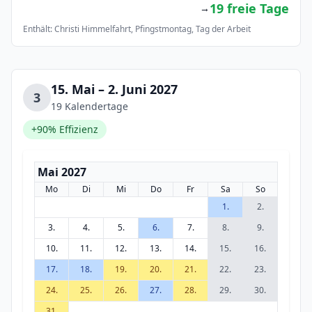
19 freie Tage
→
Enthält: Christi Himmelfahrt, Pfingstmontag, Tag der Arbeit
15. Mai – 2. Juni 2027
3
19 Kalendertage
+90% Effizienz
Mai 2027
Mo
Di
Mi
Do
Fr
Sa
So
1.
2.
3.
4.
5.
6.
7.
8.
9.
10.
11.
12.
13.
14.
15.
16.
17.
18.
19.
20.
21.
22.
23.
24.
25.
26.
27.
28.
29.
30.
31.