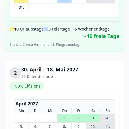
31.
10
Urlaubstage
3
Feiertage
6
Wochenendtage
19 freie Tage
→
Enthält: Christi Himmelfahrt, Pfingstmontag
30. April – 18. Mai 2027
2
19 Kalendertage
+90% Effizienz
April 2027
Mo
Di
Mi
Do
Fr
Sa
So
1.
2.
3.
4.
5.
6.
7.
8.
9.
10.
11.