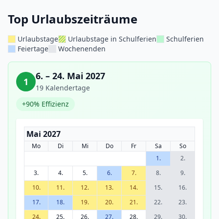
Top Urlaubszeiträume
Urlaubstage
Urlaubstage in Schulferien
Schulferien
Feiertage
Wochenenden
6. – 24. Mai 2027
1
19 Kalendertage
+90% Effizienz
Mai 2027
Mo
Di
Mi
Do
Fr
Sa
So
1.
2.
3.
4.
5.
6.
7.
8.
9.
10.
11.
12.
13.
14.
15.
16.
17.
18.
19.
20.
21.
22.
23.
24.
25.
26.
27.
28.
29.
30.