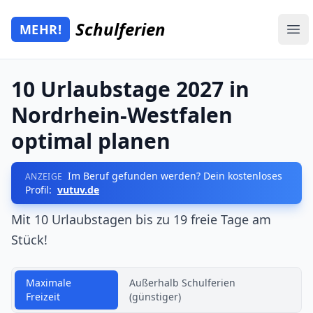
Zum Hauptinhalt springen
Schulferien
MEHR!
Mehr Schulferien
Ope
10 Urlaubstage 2027 in
Nordrhein-Westfalen
optimal planen
Im Beruf gefunden werden? Dein kostenloses
ANZEIGE
Profil:
vutuv.de
Mit 10 Urlaubstagen bis zu 19 freie Tage am
Stück!
Maximale
Außerhalb Schulferien
Freizeit
(günstiger)