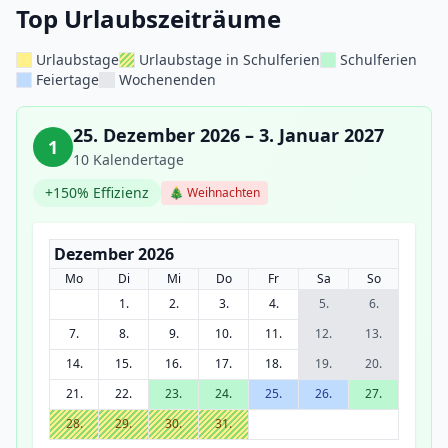
Top Urlaubszeiträume
Urlaubstage
Urlaubstage in Schulferien
Schulferien
Feiertage
Wochenenden
25. Dezember 2026 – 3. Januar 2027
1
10 Kalendertage
+150% Effizienz
🎄 Weihnachten
Dezember 2026
Mo
Di
Mi
Do
Fr
Sa
So
1.
2.
3.
4.
5.
6.
7.
8.
9.
10.
11.
12.
13.
14.
15.
16.
17.
18.
19.
20.
21.
22.
23.
24.
25.
26.
27.
28.
29.
30.
31.