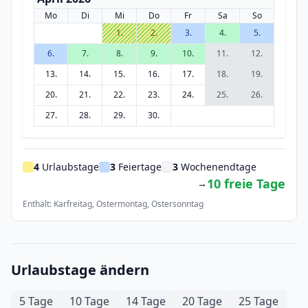
Mo
Di
Mi
Do
Fr
Sa
So
1.
2.
3.
4.
5.
6.
7.
8.
9.
10.
11.
12.
13.
14.
15.
16.
17.
18.
19.
20.
21.
22.
23.
24.
25.
26.
27.
28.
29.
30.
4
Urlaubstage
3
Feiertage
3
Wochenendtage
10 freie Tage
→
Enthält: Karfreitag, Ostermontag, Ostersonntag
Urlaubstage ändern
5 Tage
10 Tage
14 Tage
20 Tage
25 Tage