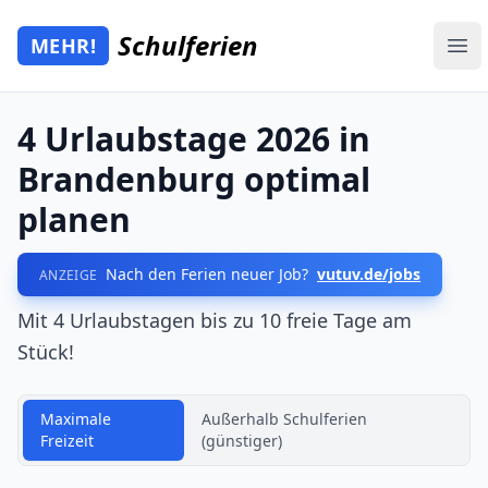
Zum Hauptinhalt springen
Schulferien
MEHR!
Mehr Schulferien
Ope
4 Urlaubstage 2026 in
Brandenburg optimal
planen
Nach den Ferien neuer Job?
vutuv.de/jobs
ANZEIGE
Mit 4 Urlaubstagen bis zu 10 freie Tage am
Stück!
Maximale
Außerhalb Schulferien
Freizeit
(günstiger)