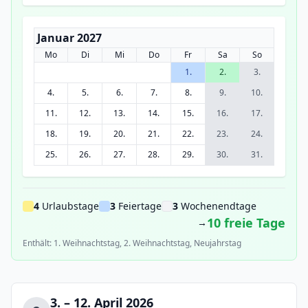
Januar 2027
Mo
Di
Mi
Do
Fr
Sa
So
1.
2.
3.
4.
5.
6.
7.
8.
9.
10.
11.
12.
13.
14.
15.
16.
17.
18.
19.
20.
21.
22.
23.
24.
25.
26.
27.
28.
29.
30.
31.
4
Urlaubstage
3
Feiertage
3
Wochenendtage
10 freie Tage
→
Enthält: 1. Weihnachtstag, 2. Weihnachtstag, Neujahrstag
3. – 12. April 2026