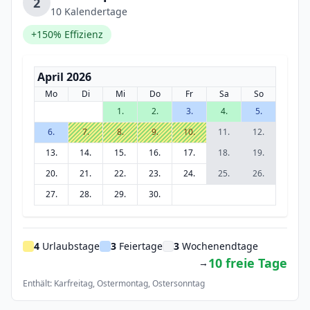
2
10 Kalendertage
+150% Effizienz
April 2026
Mo
Di
Mi
Do
Fr
Sa
So
1.
2.
3.
4.
5.
6.
7.
8.
9.
10.
11.
12.
13.
14.
15.
16.
17.
18.
19.
20.
21.
22.
23.
24.
25.
26.
27.
28.
29.
30.
4
Urlaubstage
3
Feiertage
3
Wochenendtage
10 freie Tage
→
Enthält: Karfreitag, Ostermontag, Ostersonntag