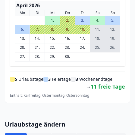
April 2026
Mo
Di
Mi
Do
Fr
Sa
So
1.
2.
3.
4.
5.
6.
7.
8.
9.
10.
11.
12.
13.
14.
15.
16.
17.
18.
19.
20.
21.
22.
23.
24.
25.
26.
27.
28.
29.
30.
5
Urlaubstage
3
Feiertage
3
Wochenendtage
11 freie Tage
→
Enthält: Karfreitag, Ostermontag, Ostersonntag
Urlaubstage ändern