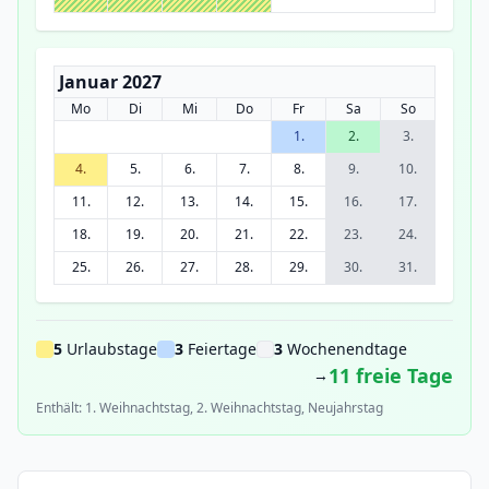
Januar 2027
Mo
Di
Mi
Do
Fr
Sa
So
1.
2.
3.
4.
5.
6.
7.
8.
9.
10.
11.
12.
13.
14.
15.
16.
17.
18.
19.
20.
21.
22.
23.
24.
25.
26.
27.
28.
29.
30.
31.
5
Urlaubstage
3
Feiertage
3
Wochenendtage
11 freie Tage
→
Enthält: 1. Weihnachtstag, 2. Weihnachtstag, Neujahrstag