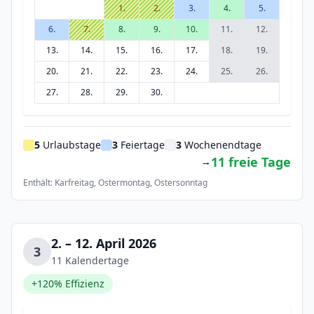
1.
2.
3.
4.
5.
6.
7.
8.
9.
10.
11.
12.
13.
14.
15.
16.
17.
18.
19.
20.
21.
22.
23.
24.
25.
26.
27.
28.
29.
30.
5
Urlaubstage
3
Feiertage
3
Wochenendtage
11 freie Tage
→
Enthält: Karfreitag, Ostermontag, Ostersonntag
2. – 12. April 2026
3
11 Kalendertage
+120% Effizienz