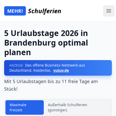
Zum Hauptinhalt springen
Schulferien
MEHR!
Mehr Schulferien
Ope
5 Urlaubstage 2026 in
Brandenburg optimal
planen
Das offene Business-Netzwerk aus
ANZEIGE
Deutschland. Kostenlos.
vutuv.de
Mit 5 Urlaubstagen bis zu 11 freie Tage am
Stück!
Maximale
Außerhalb Schulferien
Freizeit
(günstiger)