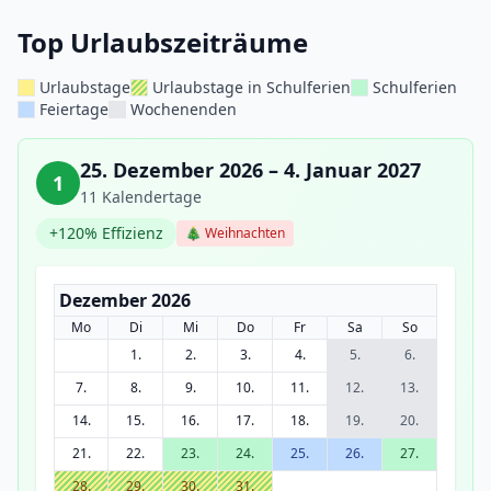
Top Urlaubszeiträume
Urlaubstage
Urlaubstage in Schulferien
Schulferien
Feiertage
Wochenenden
25. Dezember 2026 – 4. Januar 2027
1
11 Kalendertage
+120% Effizienz
🎄 Weihnachten
Dezember 2026
Mo
Di
Mi
Do
Fr
Sa
So
1.
2.
3.
4.
5.
6.
7.
8.
9.
10.
11.
12.
13.
14.
15.
16.
17.
18.
19.
20.
21.
22.
23.
24.
25.
26.
27.
28.
29.
30.
31.