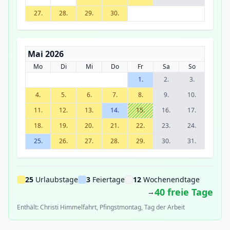
27.
28.
29.
30.
Mai 2026
Mo
Di
Mi
Do
Fr
Sa
So
1.
2.
3.
4.
5.
6.
7.
8.
9.
10.
11.
12.
13.
14.
15.
16.
17.
18.
19.
20.
21.
22.
23.
24.
25.
26.
27.
28.
29.
30.
31.
25
Urlaubstage
3
Feiertage
12
Wochenendtage
40 freie Tage
→
Enthält: Christi Himmelfahrt, Pfingstmontag, Tag der Arbeit