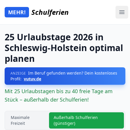
Zum Hauptinhalt springen
Schulferien
MEHR!
Mehr Schulferien
Ope
25 Urlaubstage 2026 in
Schleswig-Holstein optimal
planen
Im Beruf gefunden werden? Dein kostenloses
ANZEIGE
Profil:
vutuv.de
Mit 25 Urlaubstagen bis zu 40 freie Tage am
Stück – außerhalb der Schulferien!
Maximale
Außerhalb Schulferien
Freizeit
(günstiger)