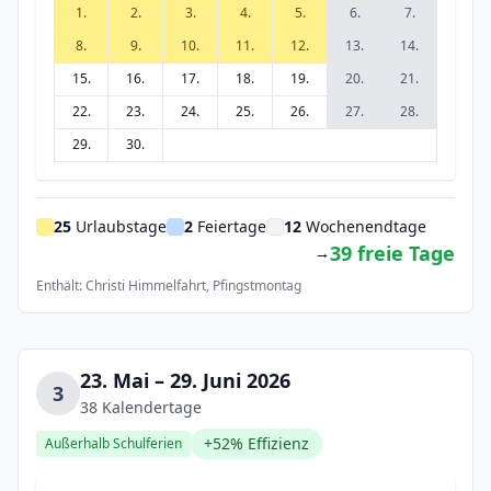
1.
2.
3.
4.
5.
6.
7.
8.
9.
10.
11.
12.
13.
14.
15.
16.
17.
18.
19.
20.
21.
22.
23.
24.
25.
26.
27.
28.
29.
30.
25
Urlaubstage
2
Feiertage
12
Wochenendtage
39 freie Tage
→
Enthält: Christi Himmelfahrt, Pfingstmontag
23. Mai – 29. Juni 2026
3
38 Kalendertage
+52% Effizienz
Außerhalb Schulferien