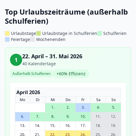
Top Urlaubszeiträume (außerhalb
Schulferien)
Urlaubstage
Urlaubstage in Schulferien
Schulferien
Feiertage
Wochenenden
22. April – 31. Mai 2026
1
40 Kalendertage
+60% Effizienz
Außerhalb Schulferien
April 2026
Mo
Di
Mi
Do
Fr
Sa
So
1.
2.
3.
4.
5.
6.
7.
8.
9.
10.
11.
12.
13.
14.
15.
16.
17.
18.
19.
20.
21.
22.
23.
24.
25.
26.